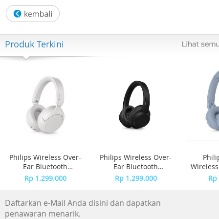
Ketebalan: 8.75 mm
LUG-TO-LUG: 39.20 mm
Produk Terkini
Mesin: Quartz
Tahan Air: 3 Bar
Bahan Tali: Silikon
Bahan Gesper: Plastik
Pengait Tali: Gesper
Bahan Casing: Bahan yang bersumber dari hayati
Philips Wireless Over-
Philips Wireless Over-
Phil
Ear Bluetooth
Ear Bluetooth
Wireles
Kategori Koleksi: SWATCH NEON
Headphones Adaptive
Headphones Adaptive
TAH4
Rp 1.299.000
Rp 1.299.000
Rp 
Noise Canceling
Noise Canceling
TAH6000 - White
TAH6000 - Black
Warna: Transparan
Daftarkan e-Mail Anda disini dan dapatkan
penawaran menarik.
Warna Tali: Pink