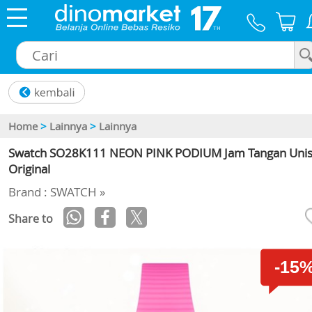
×
Home
>
Lainnya
>
Lainnya
Swatch SO28K111 NEON PINK PODIUM Jam Tangan Uni
Original
Brand : SWATCH »
Share to
-15