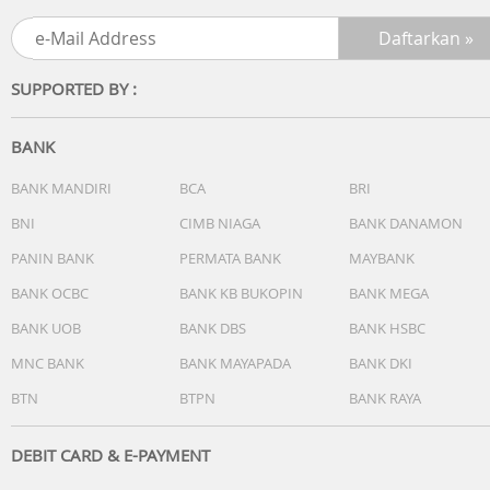
Warna Dial: Berbagai warna
SUPPORTED BY :
Warna Casing: Transparan
Bentuk Casing: Bulat
BANK
Garansi Resmi 2 Tahun
BANK MANDIRI
BCA
BRI
BNI
CIMB NIAGA
BANK DANAMON
Include : Box, Jam Tangan, Kartu Garansi, Manual
PANIN BANK
PERMATA BANK
MAYBANK
BANK OCBC
BANK KB BUKOPIN
BANK MEGA
BANK UOB
BANK DBS
BANK HSBC
MNC BANK
BANK MAYAPADA
BANK DKI
BTN
BTPN
BANK RAYA
DEBIT CARD & E-PAYMENT