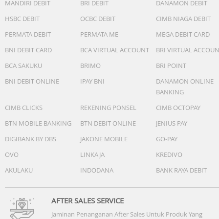
MANDIRI DEBIT
BRI DEBIT
DANAMON DEBIT
HSBC DEBIT
OCBC DEBIT
CIMB NIAGA DEBIT
PERMATA DEBIT
PERMATA ME
MEGA DEBIT CARD
BNI DEBIT CARD
BCA VIRTUAL ACCOUNT
BRI VIRTUAL ACCOU
BCA SAKUKU
BRIMO
BRI POINT
BNI DEBIT ONLINE
IPAY BNI
DANAMON ONLINE
BANKING
CIMB CLICKS
REKENING PONSEL
CIMB OCTOPAY
BTN MOBILE BANKING
BTN DEBIT ONLINE
JENIUS PAY
DIGIBANK BY DBS
JAKONE MOBILE
GO-PAY
OVO
LINKAJA
KREDIVO
AKULAKU
INDODANA
BANK RAYA DEBIT
AFTER SALES SERVICE
Jaminan Penanganan After Sales Untuk Produk Yang