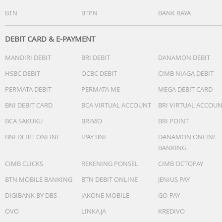
BTN
BTPN
BANK RAYA
DEBIT CARD & E-PAYMENT
MANDIRI DEBIT
BRI DEBIT
DANAMON DEBIT
HSBC DEBIT
OCBC DEBIT
CIMB NIAGA DEBIT
PERMATA DEBIT
PERMATA ME
MEGA DEBIT CARD
BNI DEBIT CARD
BCA VIRTUAL ACCOUNT
BRI VIRTUAL ACCOU
BCA SAKUKU
BRIMO
BRI POINT
BNI DEBIT ONLINE
IPAY BNI
DANAMON ONLINE
BANKING
CIMB CLICKS
REKENING PONSEL
CIMB OCTOPAY
BTN MOBILE BANKING
BTN DEBIT ONLINE
JENIUS PAY
DIGIBANK BY DBS
JAKONE MOBILE
GO-PAY
OVO
LINKAJA
KREDIVO