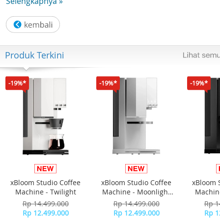
Selengkapnya »
jASxi43awLCaCwhzQVeYSluqKT/view?usp=sharing
Produk Terkini
-19%*
-19%*
-19%*
xBloom Studio Coffee
xBloom Studio Coffee
xBloom 
Machine - Twilight
Machine - Moonlight
Machine
White
Rp 14.499.000
Rp 14.499.000
Rp 1
Rp 12.499.000
Rp 12.499.000
Rp 1