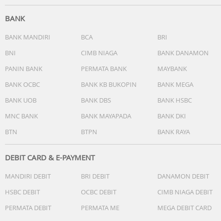
- Jangkauan waktu mundur: 24 jam
- Jangkauan pengaturan waktu mulai hitungan mundur: 1
BANK
detik hingga 24 jam (bertambah 1 detik, bertambah 1
menit, dan bertambah 1 jam)
BANK MANDIRI
BCA
BRI
- Lainnya: Pengulangan otomatis
BNI
CIMB NIAGA
BANK DANAMON
Alarm/sinyal waktu per jam
PANIN BANK
PERMATA BANK
MAYBANK
- Alarm multifungsi
- Sinyal waktu per jam
BANK OCBC
BANK KB BUKOPIN
BANK MEGA
Fitur peringatan kilat
BANK UOB
BANK DBS
BANK HSBC
- Peringatan kilat
- Berkedip dengan bel yang berbunyi untuk alarm, sinyal
MNC BANK
BANK MAYAPADA
BANK DKI
waktu per jam, hitungan mundur alarm waktu habis
BTN
BTPN
BANK RAYA
Lampu
- Lampu latar LED (Super Illuminator)
- Cahaya senja
DEBIT CARD & E-PAYMENT
Warna lampu LED:Putih
MANDIRI DEBIT
BRI DEBIT
DANAMON DEBIT
Kalender otomatis penuh (hingga tahun 2099)
Akurasi: ±15 detik per bulan
HSBC DEBIT
OCBC DEBIT
CIMB NIAGA DEBIT
Fitur lainnya
PERMATA DEBIT
PERMATA ME
MEGA DEBIT CARD
- Format 12/24 jam