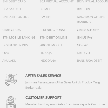
- Ketepatan waktu reguler:
BNI DEBIT CARD
BCA VIRTUAL ACCOUNT
BRI VIRTUAL ACCOU
- Jam, menit, detik, pm, bulan, tanggal, hari
BCA SAKUKU
BRIMO
BRI POINT
Garansi Resmi 2 Tahun
BNI DEBIT ONLINE
IPAY BNI
DANAMON ONLINE
Include Box, Jam Tangan, Kartu Garansi, Manual
BANKING
CIMB CLICKS
REKENING PONSEL
CIMB OCTOPAY
BTN MOBILE BANKING
BTN DEBIT ONLINE
JENIUS PAY
DIGIBANK BY DBS
JAKONE MOBILE
GO-PAY
OVO
LINKAJA
KREDIVO
AKULAKU
INDODANA
BANK RAYA DEBIT
AFTER SALES SERVICE
Jaminan Penanganan After Sales Untuk Produk Yang
Berkendala
CUSTOMER SUPPORT
Memberikan Layanan Kelas Premium Kepada Customer