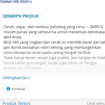
Silakan klik disini »
DESKRIPSI PRODUK :
Cerah, segar, dan tembus pandang yang ceria — BABY-G
musim panas yang sempurna untuk menemani kehidupa
aktif Anda.
BGD-565 yang ringkas dan cerah ini memiliki bezel dan tal
jam ikonik berbahan resin bening, yang memungkinkan
resin berwarna cerah pada casing tengah terlihat.
Tidak hanya keren, tetapi juga praktis. Jam tangan ini tida
hanya tahan guncangan, tetapi juga tahan air hingga
kedalaman 100 meter.
Desain yang cerah, energik, dan ceria menghadirkan
Selengkapnya »
nuansa cerah pada lemari pakaian Anda dan mengawali
musim panas Anda.
Ukuran casing (P× L× T) 42,1 × 37,9 × 11,3 mm
Berat 30 gram
Produk Terkini
Bahan casing dan bezel Resin