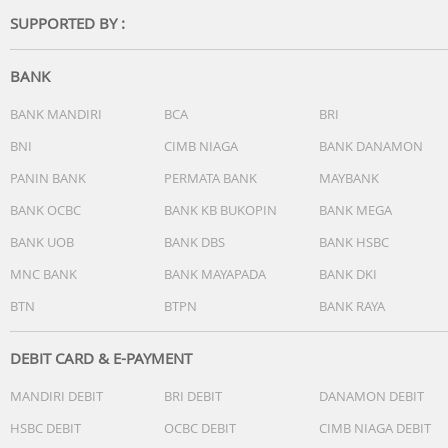
Konektivitas
SUPPORTED BY :
Bluetooth
Sensor
Garmin Elevate Wrist Heart Rate Monitor
BANK
Pulse Ox Blood Oxygen Saturation Monitor
BANK MANDIRI
BCA
BRI
Accelerometer
Ambient Light Sensor
BNI
CIMB NIAGA
BANK DANAMON
PANIN BANK
PERMATA BANK
MAYBANK
Memori
7 timed activities; 14 days of activity tracking data
BANK OCBC
BANK KB BUKOPIN
BANK MEGA
BANK UOB
BANK DBS
BANK HSBC
Fitur
Daily Smart Features
MNC BANK
BANK MAYAPADA
BANK DKI
Safety and Tracking Features
BTN
BTPN
BANK RAYA
Activity Tracking Features
Training, Planning and Analysis Features
DEBIT CARD & E-PAYMENT
Running Features
Cycling Features
MANDIRI DEBIT
BRI DEBIT
DANAMON DEBIT
Clock Features
HSBC DEBIT
OCBC DEBIT
CIMB NIAGA DEBIT