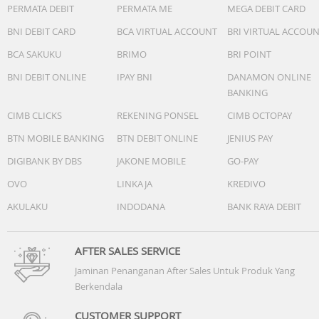
Dimensi
PERMATA DEBIT
PERMATA ME
MEGA DEBIT CARD
35.4 x 35.4 x 10.1 mm
BNI DEBIT CARD
BCA VIRTUAL ACCOUNT
BRI VIRTUAL ACCOU
Berat
BCA SAKUKU
BRIMO
BRI POINT
21.4 gr
BNI DEBIT ONLINE
IPAY BNI
DANAMON ONLINE
BANKING
Lainnya
Display Type
CIMB CLICKS
REKENING PONSEL
CIMB OCTOPAY
Liquid Crystal
BTN MOBILE BANKING
BTN DEBIT ONLINE
JENIUS PAY
Display Size
DIGIBANK BY DBS
JAKONE MOBILE
GO-PAY
25.4 mm x 21.3 mm
OVO
LINKAJA
KREDIVO
Water Rating
AKULAKU
INDODANA
BANK RAYA DEBIT
Swim, 5 ATM
Battery Life
AFTER SALES SERVICE
Up to 5 days
Jaminan Penanganan After Sales Untuk Produk Yang
Berkendala
Charging Method
Garmin proprietary clip charger
CUSTOMER SUPPORT