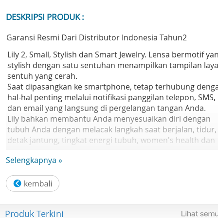
DESKRIPSI PRODUK :
Garansi Resmi Dari Distributor Indonesia Tahun2
Lily 2, Small, Stylish dan Smart Jewelry. Lensa bermotif ya
stylish dengan satu sentuhan menampilkan tampilan laya
sentuh yang cerah.
Saat dipasangkan ke smartphone, tetap terhubung deng
hal-hal penting melalui notifikasi panggilan telepon, SMS,
dan email yang langsung di pergelangan tangan Anda.
Lily bahkan membantu Anda menyesuaikan diri dengan
tubuh Anda dengan melacak langkah saat berjalan, tidur,
detak jantung, tingkat energi tubuh, women's health dan
banyak lagi.
Selengkapnya »
Dengan baterai yang tahan hingga 5 hari, Lily membantu
Anda tampil menawan hari demi hari.
Detail Produk
Lensa bermotif luwes dengan tampilan layar sentuh
Produk Terkini
Masa hidup baterai hingga 5 hari