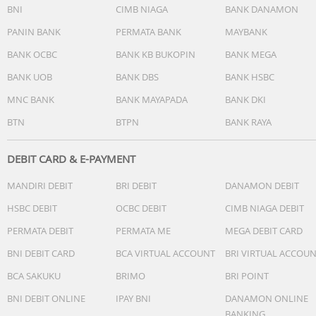
Pengiriman dapat berubah saat Big Campaign.
BNI
CIMB NIAGA
BANK DANAMON
Harap pastikan pesanan yang Anda terima sudah sesuai,
PANIN BANK
PERMATA BANK
MAYBANK
sebelum menyelesaikan pesanan (retur hanya dapat
dilakukan sebelum pesanan diselesaikan) dan wajib video
BANK OCBC
BANK KB BUKOPIN
BANK MEGA
unboxing
BANK UOB
BANK DBS
BANK HSBC
MNC BANK
BANK MAYAPADA
BANK DKI
BTN
BTPN
BANK RAYA
DEBIT CARD & E-PAYMENT
MANDIRI DEBIT
BRI DEBIT
DANAMON DEBIT
HSBC DEBIT
OCBC DEBIT
CIMB NIAGA DEBIT
PERMATA DEBIT
PERMATA ME
MEGA DEBIT CARD
BNI DEBIT CARD
BCA VIRTUAL ACCOUNT
BRI VIRTUAL ACCOU
BCA SAKUKU
BRIMO
BRI POINT
BNI DEBIT ONLINE
IPAY BNI
DANAMON ONLINE
BANKING