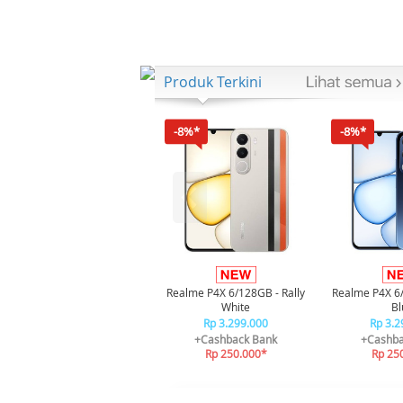
Produk Terkini
-8%*
-8%*
Realme P4X 6/128GB - Rally
Realme P4X 6
White
Bl
Rp 3.299.000
Rp 3.2
+Cashback Bank
+Cashba
Rp 250.000*
Rp 25