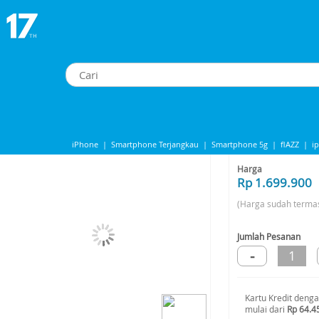
uicer
>
Nutribullet 600W 8PC - Blue
Nutribullet 600W 8PC - Blue
iPhone
|
Smartphone Terjangkau
|
Smartphone 5g
|
flAZZ
|
i
Share to
iphone 13
|
Iphone 14
|
Samsung Note
Harga
Rp 1.699.900
(Harga sudah terma
Jumlah Pesanan
-
1
Kartu Kredit deng
mulai dari
Rp 64.4