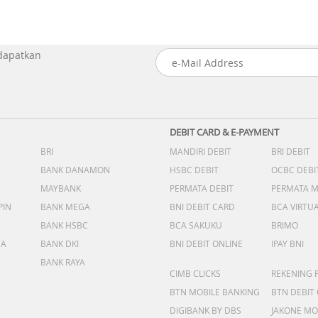
 dapatkan
DEBIT CARD & E-PAYMENT
BRI
MANDIRI DEBIT
BRI DEBIT
BANK DANAMON
HSBC DEBIT
OCBC DEBI
MAYBANK
PERMATA DEBIT
PERMATA 
PIN
BANK MEGA
BNI DEBIT CARD
BCA VIRTU
BANK HSBC
BCA SAKUKU
BRIMO
DA
BANK DKI
BNI DEBIT ONLINE
IPAY BNI
BANK RAYA
CIMB CLICKS
REKENING 
BTN MOBILE BANKING
BTN DEBIT
DIGIBANK BY DBS
JAKONE MO