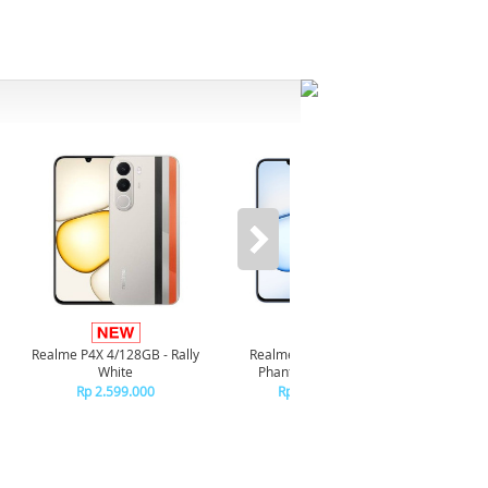
Infi
4/128GB 
Realme P4X 4/128GB - Rally
Realme P4X 4/128GB -
R
White
Phantom Navy Blue
R
Rp 2.599.000
Rp 2.599.000