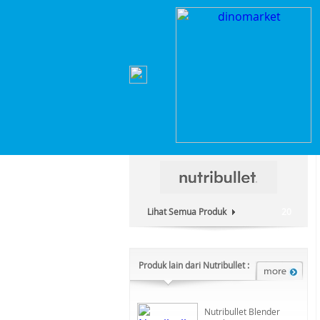
Home
>
Elektronik Rumah Tangga
>
Blender & J
Kategori Produk :
Elektronik Rumah Tangga
Lihat Semua Produk
20
Produk lain dari Nutribullet :
Nutribullet Blender