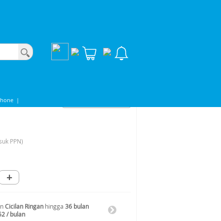
phone
|
suk PPN)
+
an
Cicilan Ringan
hingga
36 bulan
52 / bulan