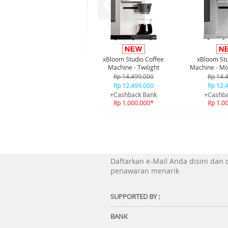
xBloom Studio Coffee
xBloom Stu
Machine - Twilight
Machine - Mo
Rp 14.499.000
Rp 14.
Rp 12.499.000
Rp 12.
+Cashback Bank
+Cashba
Rp 1.000.000*
Rp 1.0
Daftarkan e-Mail Anda disini dan
penawaran menarik
SUPPORTED BY :
BANK