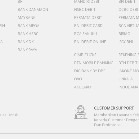
BRI
MANDIRI DEBIT
BRI DEBIT
BANK DANAMON
HSBC DEBIT
OCBC DEBI
MAYBANK
PERMATA DEBIT
PERMATA 
PIN
BANK MEGA
BNI DEBIT CARD
BCA VIRTU
BANK HSBC
BCA SAKUKU
BRIMO
DA
BANK DKI
BNI DEBIT ONLINE
IPAY BNI
BANK RAYA
CIMB CLICKS
REKENING 
BTN MOBILE BANKING
BTN DEBIT
DIGIBANK BY DBS
JAKONE MO
OVO
LINKAJA
AKULAKU
INDODANA
CUSTOMER SUPPORT
ales Untuk
Memberikan Layanan Kel
Kepada Customer Dengan
Dan Profesional