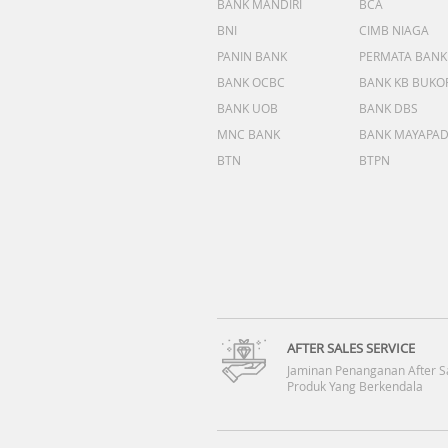
BANK MANDIRI
BCA
BNI
CIMB NIAGA
PANIN BANK
PERMATA BANK
BANK OCBC
BANK KB BUKO
BANK UOB
BANK DBS
MNC BANK
BANK MAYAPA
BTN
BTPN
AFTER SALES SERVICE
Jaminan Penanganan After S
Produk Yang Berkendala