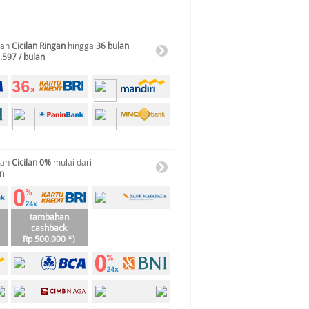
gan
Cicilan Ringan
hingga
36 bulan
.597 / bulan
gan
Cicilan 0%
mulai dari
an
tambahan
cashback
Rp 500.000 *)