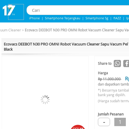
iPhone
|
Smartphone Terjangkau
|
Smartphone 5g
|
flAZZ
|
I
iphone 13
|
iphone 14
|
Samsung Note
cuum Cleaner
>
Ecovacs DEEBOT N30 PRO OMNI Robot Vacuum Cleaner Sapu Vacu
Ecovacs DEEBOT N30 PRO OMNI Robot Vacuum Cleaner Sapu Vacum Pel Va
Black
-17%*
Share to
Harga
R
Rp 11.000.000
dan dapatkan tamb
*) Besarnya tamba
bank yang dipilih.
(Harga sudah term
Jumlah Pesanan
-
1