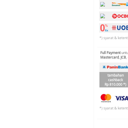
*) syarat & keten
Full Payment
untu
Mastercard
,
JCB
,
tambahan
cashback
Rp 810.000 *)
*) syarat & keten