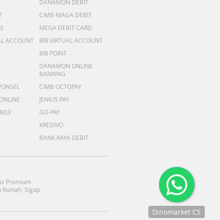
DANAMON DEBIT
T
CIMB NIAGA DEBIT
ME
MEGA DEBIT CARD
AL ACCOUNT
BRI VIRTUAL ACCOUNT
BRI POINT
DANAMON ONLINE
BANKING
PONSEL
CIMB OCTOPAY
 ONLINE
JENIUS PAY
BILE
GO-PAY
KREDIVO
BANK RAYA DEBIT
as Premium
 Ramah, Sigap
Dinomarket CS