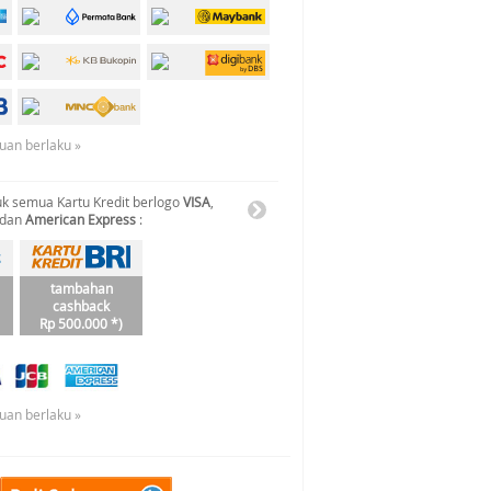
tuan berlaku »
k semua Kartu Kredit berlogo
VISA
,
 dan
American Express
:
tambahan
cashback
Rp 500.000 *)
tuan berlaku »