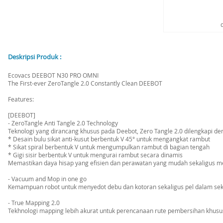
Deskripsi Produk :
Ecovacs DEEBOT N30 PRO OMNI
The First-ever ZeroTangle 2.0 Constantly Clean DEEBOT
Features:
[DEEBOT]
- ZeroTangle Anti Tangle 2.0 Technology
Teknologi yang dirancang khusus pada Deebot, Zero Tangle 2.0 dilengkapi den
* Desain bulu sikat anti-kusut berbentuk V 45° untuk mengangkat rambut
* Sikat spiral berbentuk V untuk mengumpulkan rambut di bagian tengah
* Gigi sisir berbentuk V untuk mengurai rambut secara dinamis
Memastikan daya hisap yang efisien dan perawatan yang mudah sekaligus me
- Vacuum and Mop in one go
Kemampuan robot untuk menyedot debu dan kotoran sekaligus pel dalam seka
- True Mapping 2.0
Tekhnologi mapping lebih akurat untuk perencanaan rute pembersihan khusu