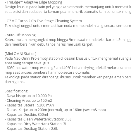
- TruEdge™ Adaptive Edge Mopping
Design khusus pada kain pel yang akan otomatis memanjang untuk memasti
setiap sisi dan sudut serta kemampuan menarik otomatis kain pel untuk meng
- OZMO Turbo 2.0's Five-Stage Cleaning System
Teknologi unggul untuk memastikan noda membandel hilang secara sempurn
- Auto-Lift Mopping
Keterampilan mengangkat mop hingga 9mm saat mendeteksi karpet. Sehing
dan membersihkan debu tanpa harus merusak karpet.
[Mini OMNI Station]
Pada N30 Omni Pro empty station di desain khusus untuk menghemat ruang s
area yang sempit sekaligus.
- 60°C hot water mop washing* and 40°C hot air drying, efektif melarutkan
mop saat proses pembersihan mop secara otomatis
Teknologi pada station dirancang khusus untuk memberikan pengalaman pem
dan higienis.
Specifications:
- Daya hisap: up to 10.000 Pa
- Cleaning Area: up to 150m2
- Kapasitas Baterai: 5200 mAh
- Durasi Kerja: up to 200m (normal), up to 160m (sweep&mop)
- Kapasitas Dustbin: 350ml
- Kapasitas Clean Watertank Station: 3.5L
- Kapasitas Dirty Watertank Station: 3L
- Kapasitas Dustbag Station: 2.6L