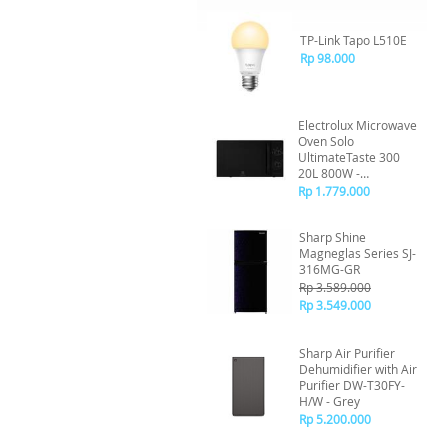
TP-Link Tapo L510E
Rp 98.000
Electrolux Microwave
Oven Solo
UltimateTaste 300
20L 800W -
EMM20K22BA
Rp 1.779.000
Sharp Shine
Magneglas Series SJ-
316MG-GR
Rp 3.589.000
Rp 3.549.000
Sharp Air Purifier
Dehumidifier with Air
Purifier DW-T30FY-
H/W - Grey
Rp 5.200.000