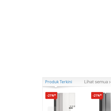
Produk Terkini
-21%*
-21%*