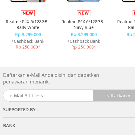
memantau dan menyesuaikan suhu sesuai kebutuhan
dengan mudah melalui remote control. Teknologi ini
memberikan kemudahan kontrol penuh atas kenyamana
Realme P4X 6/128GB -
Realme P4X 6/128GB -
Realme P
udara di dalam ruangan Anda.
Rally White
Navy Blue
Ral
Rp 3.299.000
Rp 3.299.000
Rp 
Sleep Mode dirancang khusus untuk mengoptimalkan
+Cashback Bank
+Cashback Bank
kenyamanan tidur Anda. AC secara otomatis mengatur
Rp 250.000*
Rp 250.000*
suhu dan kinerja kompresor sepanjang malam agar teta
nyaman tanpa boros energi. Fitur ini sangat membantu
untuk mendapatkan istirahat yang berkualitas setiap
malam.
Daftarkan e-Mail Anda disini dan dapatkan
penawaran menarik.
Spesifikasi:
SUPPORTED BY :
Kapasitas PK
: 1 PK
Cooling Capacity
: 9.000 BTU/h
BANK
Power Consumption
: 765 Watt