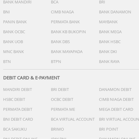
Rated Voltage
: 220-240 Volt
BANK MANDIRI
BCA
BRI
Rated Current
: 3.2 - 3.33 Ampere
BNI
CIMB NIAGA
BANK DANAMON
Refrigerant
: R32 (Eco New)
Coverage Area
: 10-18 m²
PANIN BANK
PERMATA BANK
MAYBANK
Indoor Dimensions
: 805 x 194 x 285 mm
BANK OCBC
BANK KB BUKOPIN
BANK MEGA
Outdoor Dimensions
: 720 x 270 x 495 mm
BANK UOB
BANK DBS
BANK HSBC
Indoor Weight
: 8 kg
Outdoor Weight
: 23 kg
MNC BANK
BANK MAYAPADA
BANK DKI
Pipe Size (Liquid + Gas)
: 1/4 Inch + 3/8 Inch
BTN
BTPN
BANK RAYA
Product Series
: ZCY Series
AC Type
: Split Standard / Wall Mounted
Auto Swing Louver
: 2-Way Auto Swing
DEBIT CARD & E-PAYMENT
Turbo Cooling
: Yes
MANDIRI DEBIT
BRI DEBIT
DANAMON DEBIT
Anti Rust Evaporator
: Gold Fin
HSBC DEBIT
OCBC DEBIT
CIMB NIAGA DEBIT
PERMATA DEBIT
PERMATA ME
MEGA DEBIT CARD
BNI DEBIT CARD
BCA VIRTUAL ACCOUNT
BRI VIRTUAL ACCOU
Spesifikasi dapat berubah sewaktu-waktu tanpa pemberitahuan. Harap
BCA SAKUKU
BRIMO
BRI POINT
tanyakan kepada Customer service untuk konfirmasi lebih lanjut menge
produk.
BNI DEBIT ONLINE
IPAY BNI
DANAMON ONLINE