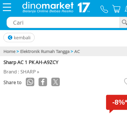
×
Home
>
Elektronik Rumah Tangga
>
AC
Sharp AC 1 PK AH-A9ZCY
Brand : SHARP »
Share to
-8%