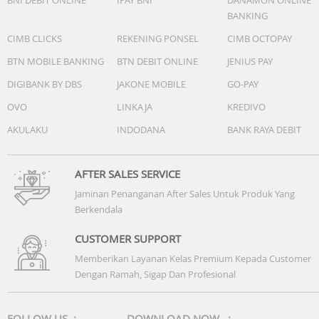
BANKING
CIMB CLICKS
REKENING PONSEL
CIMB OCTOPAY
BTN MOBILE BANKING
BTN DEBIT ONLINE
JENIUS PAY
DIGIBANK BY DBS
JAKONE MOBILE
GO-PAY
OVO
LINKAJA
KREDIVO
AKULAKU
INDODANA
BANK RAYA DEBIT
AFTER SALES SERVICE
Jaminan Penanganan After Sales Untuk Produk Yang
Berkendala
CUSTOMER SUPPORT
Memberikan Layanan Kelas Premium Kepada Customer
Dengan Ramah, Sigap Dan Profesional
FOLLOW US :
DOWNLOAD NOW :