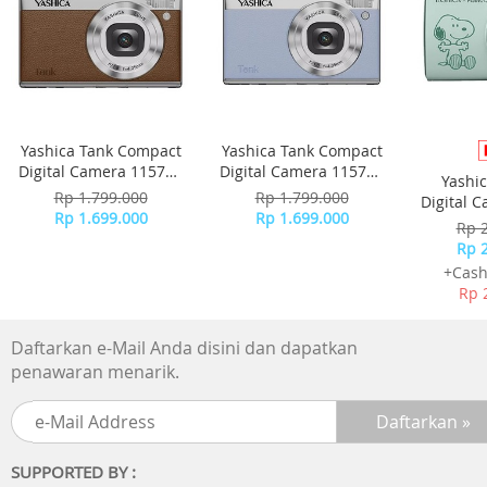
Yashica Tank Compact
Yashica Tank Compact
Digital Camera 115755
Digital Camera 115756
Yashi
- Brown
- Sky Blue
Rp 1.799.000
Rp 1.799.000
Digital 
Rp 1.699.000
Rp 1.699.000
-
Rp 
Rp 
+Cash
Rp 
Daftarkan e-Mail Anda disini dan dapatkan
penawaran menarik.
SUPPORTED BY :