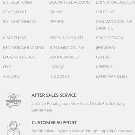
BNI DEBIT CARD
BCA VIRTUAL ACCOUNT
BRI VIRTUAL ACCOU
BCA SAKUKU
BRIMO
BRI POINT
BNI DEBIT ONLINE
IPAY BNI
DANAMON ONLINE
BANKING
CIMB CLICKS
REKENING PONSEL
CIMB OCTOPAY
BTN MOBILE BANKING
BTN DEBIT ONLINE
JENIUS PAY
DIGIBANK BY DBS
JAKONE MOBILE
GO-PAY
OVO
LINKAJA
KREDIVO
AKULAKU
INDODANA
BANK RAYA DEBIT
AFTER SALES SERVICE
Jaminan Penanganan After Sales Untuk Produk Yang
Berkendala
CUSTOMER SUPPORT
Memberikan Layanan Kelas Premium Kepada Customer