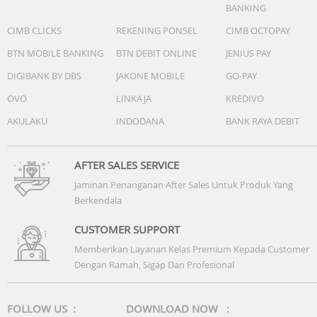
hingga 10 Tahun)
BANKING
Daya Listrik
: 330 W (Maks) / 270 W (Rated)
CIMB CLICKS
REKENING PONSEL
CIMB OCTOPAY
Tegangan Listrik
: 220V-240V / 50Hz
Dimensi (P x L x T)
: 359 x 303 x 665 mm
BTN MOBILE BANKING
BTN DEBIT ONLINE
JENIUS PAY
Berat
: 18.7 kg
DIGIBANK BY DBS
JAKONE MOBILE
GO-PAY
Tingkat Kebisingan
: 26 - 53 dBA
OVO
LINKAJA
KREDIVO
Arah Angin (Louver)
: Atas-Bawah (Otomatis) / Kiri-Kanan
(Manual)
AKULAKU
INDODANA
BANK RAYA DEBIT
Roda Caster
: 360 Derajat
AFTER SALES SERVICE
Jaminan Penanganan After Sales Untuk Produk Yang
Berkendala
Spesifikasi dapat berubah sewaktu-waktu tanpa pemberitahuan. Harap
tanyakan kepada Customer service untuk konfirmasi lebih lanjut menge
CUSTOMER SUPPORT
produk.
Memberikan Layanan Kelas Premium Kepada Customer
Dengan Ramah, Sigap Dan Profesional
FOLLOW US :
DOWNLOAD NOW :