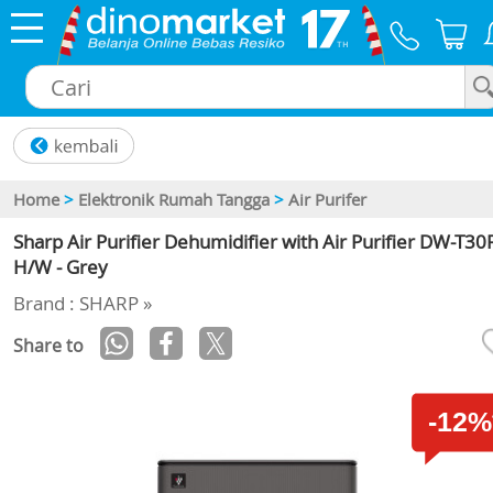
×
Home
>
Elektronik Rumah Tangga
>
Air Purifer
Sharp Air Purifier Dehumidifier with Air Purifier DW-T30
H/W - Grey
Brand : SHARP »
Share to
-12%