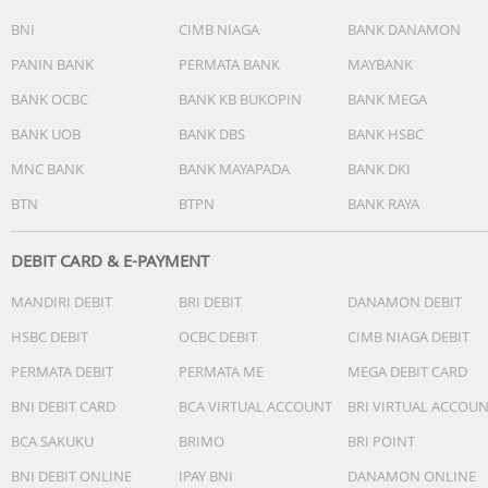
kipas dan intensitas kerja secara cerdas untuk mencapai
BNI
CIMB NIAGA
BANK DANAMON
kondisi ideal tanpa perlu pengaturan manual yang rumit.
PANIN BANK
PERMATA BANK
MAYBANK
Dengan louver yang dapat berputar otomatis ke atas dan
bawah serta roda caster 360 derajat, sirkulasi udara
BANK OCBC
BANK KB BUKOPIN
BANK MEGA
menjadi merata ke seluruh penjuru ruangan, memberika
BANK UOB
BANK DBS
BANK HSBC
pengalaman hidup yang lebih segar dan sehat setiap
harinya.
MNC BANK
BANK MAYAPADA
BANK DKI
BTN
BTPN
BANK RAYA
DEBIT CARD & E-PAYMENT
Spesifikasi:
MANDIRI DEBIT
BRI DEBIT
DANAMON DEBIT
Model
: DW-T30FY-H/W
HSBC DEBIT
OCBC DEBIT
CIMB NIAGA DEBIT
Kapasitas Dehumidifying
: 30 L/hari (pada 30°C/80% RH)
PERMATA DEBIT
PERMATA ME
MEGA DEBIT CARD
Area Dehumidifying
: Hingga 77 m²
Area Air Purifying
: Hingga 37 m²
BNI DEBIT CARD
BCA VIRTUAL ACCOUNT
BRI VIRTUAL ACCOU
Kapasitas Tangki Air
: 4.5 Liter
BCA SAKUKU
BRIMO
BRI POINT
Teknologi Ion
: Plasmacluster Ion (7.000 ions/cm³)
Jenis Filter
: HEPA + Active Carbon Deodorizing (Tahan
BNI DEBIT ONLINE
IPAY BNI
DANAMON ONLINE