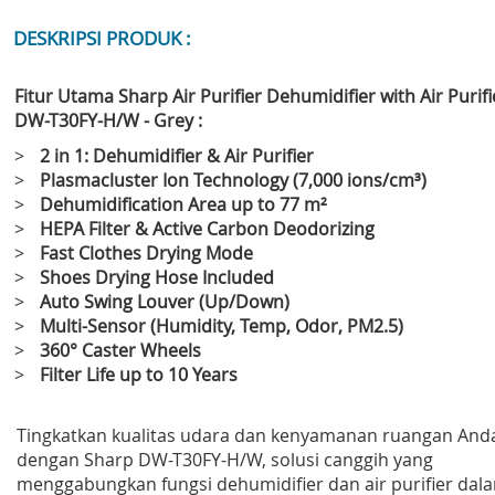
DESKRIPSI PRODUK :
Fitur Utama Sharp Air Purifier Dehumidifier with Air Purifi
DW-T30FY-H/W - Grey :
>
2 in 1: Dehumidifier & Air Purifier
>
Plasmacluster Ion Technology (7,000 ions/cm³)
>
Dehumidification Area up to 77 m²
>
HEPA Filter & Active Carbon Deodorizing
>
Fast Clothes Drying Mode
>
Shoes Drying Hose Included
>
Auto Swing Louver (Up/Down)
>
Multi-Sensor (Humidity, Temp, Odor, PM2.5)
>
360° Caster Wheels
>
Filter Life up to 10 Years
Tingkatkan kualitas udara dan kenyamanan ruangan And
dengan Sharp DW-T30FY-H/W, solusi canggih yang
menggabungkan fungsi dehumidifier dan air purifier dal