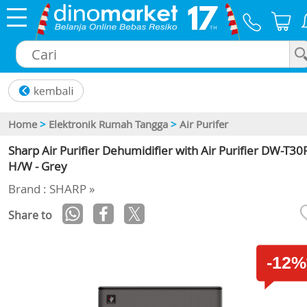
×
Home
>
Elektronik Rumah Tangga
>
Air Purifer
Sharp Air Purifier Dehumidifier with Air Purifier DW-T30
H/W - Grey
Brand : SHARP »
Share to
-12%