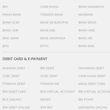
kipas dan intensitas kerja secara cerdas untuk mencapai
BNI
CIMB NIAGA
BANK DANAMON
kondisi ideal tanpa perlu pengaturan manual yang rumit.
PANIN BANK
PERMATA BANK
MAYBANK
Dengan louver yang dapat berputar otomatis ke atas dan
bawah serta roda caster 360 derajat, sirkulasi udara
BANK OCBC
BANK KB BUKOPIN
BANK MEGA
menjadi merata ke seluruh penjuru ruangan, memberika
BANK UOB
BANK DBS
BANK HSBC
pengalaman hidup yang lebih segar dan sehat setiap
harinya.
MNC BANK
BANK MAYAPADA
BANK DKI
BTN
BTPN
BANK RAYA
DEBIT CARD & E-PAYMENT
Spesifikasi:
MANDIRI DEBIT
BRI DEBIT
DANAMON DEBIT
Model
: DW-T30FY-H/W
HSBC DEBIT
OCBC DEBIT
CIMB NIAGA DEBIT
Kapasitas Dehumidifying
: 30 L/hari (pada 30°C/80% RH)
PERMATA DEBIT
PERMATA ME
MEGA DEBIT CARD
Area Dehumidifying
: Hingga 77 m²
Area Air Purifying
: Hingga 37 m²
BNI DEBIT CARD
BCA VIRTUAL ACCOUNT
BRI VIRTUAL ACCOU
Kapasitas Tangki Air
: 4.5 Liter
BCA SAKUKU
BRIMO
BRI POINT
Teknologi Ion
: Plasmacluster Ion (7.000 ions/cm³)
Jenis Filter
: HEPA + Active Carbon Deodorizing (Tahan
BNI DEBIT ONLINE
IPAY BNI
DANAMON ONLINE