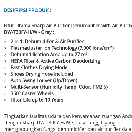
DESKRIPSI PRODUK :
Fitur Utama Sharp Air Purifier Dehumidifier with Air Purifi
DW-T30FY-H/W - Grey :
>
2 in 1: Dehumidifier & Air Purifier
>
Plasmacluster Ion Technology (7,000 ions/cm³)
>
Dehumidification Area up to 77 m²
>
HEPA Filter & Active Carbon Deodorizing
>
Fast Clothes Drying Mode
>
Shoes Drying Hose Included
>
Auto Swing Louver (Up/Down)
>
Multi-Sensor (Humidity, Temp, Odor, PM2.5)
>
360° Caster Wheels
>
Filter Life up to 10 Years
Tingkatkan kualitas udara dan kenyamanan ruangan And
dengan Sharp DW-T30FY-H/W, solusi canggih yang
menggabungkan fungsi dehumidifier dan air purifier dal