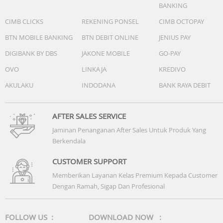
hingga 10 Tahun)
BANKING
Daya Listrik
: 330 W (Maks) / 270 W (Rated)
CIMB CLICKS
REKENING PONSEL
CIMB OCTOPAY
Tegangan Listrik
: 220V-240V / 50Hz
Dimensi (P x L x T)
: 359 x 303 x 665 mm
BTN MOBILE BANKING
BTN DEBIT ONLINE
JENIUS PAY
Berat
: 18.7 kg
DIGIBANK BY DBS
JAKONE MOBILE
GO-PAY
Tingkat Kebisingan
: 26 - 53 dBA
OVO
LINKAJA
KREDIVO
Arah Angin (Louver)
: Atas-Bawah (Otomatis) / Kiri-Kanan
(Manual)
AKULAKU
INDODANA
BANK RAYA DEBIT
Roda Caster
: 360 Derajat
AFTER SALES SERVICE
Jaminan Penanganan After Sales Untuk Produk Yang
Berkendala
Spesifikasi dapat berubah sewaktu-waktu tanpa pemberitahuan. Harap
tanyakan kepada Customer service untuk konfirmasi lebih lanjut menge
CUSTOMER SUPPORT
produk.
Memberikan Layanan Kelas Premium Kepada Customer
Dengan Ramah, Sigap Dan Profesional
FOLLOW US :
DOWNLOAD NOW :