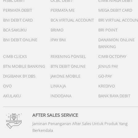
HSBC DEBIT
OCBC DEBIT
CIMB NIAGA DEBIT
PERMATA DEBIT
PERMATA ME
MEGA DEBIT CARD
BNI DEBIT CARD
BCA VIRTUAL ACCOUNT
BRI VIRTUAL ACCOU
BCA SAKUKU
BRIMO
BRI POINT
BNI DEBIT ONLINE
IPAY BNI
DANAMON ONLINE
BANKING
CIMB CLICKS
REKENING PONSEL
CIMB OCTOPAY
BTN MOBILE BANKING
BTN DEBIT ONLINE
JENIUS PAY
DIGIBANK BY DBS
JAKONE MOBILE
GO-PAY
OVO
LINKAJA
KREDIVO
AKULAKU
INDODANA
BANK RAYA DEBIT
AFTER SALES SERVICE
Jaminan Penanganan After Sales Untuk Produk Yang
Berkendala