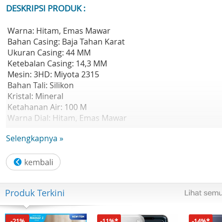
DESKRIPSI PRODUK :
Warna: Hitam, Emas Mawar
Bahan Casing: Baja Tahan Karat
Ukuran Casing: 44 MM
Ketebalan Casing: 14,3 MM
Mesin: 3HD: Miyota 2315
Bahan Tali: Silikon
Kristal: Mineral
Ketahanan Air: 100 M
Warna Dial: Hitam, Emas Mawar
Fitur: Tampilan Tanggal
Selengkapnya »
Garansi Resmi 2 Tahun
Termasuk: Kotak, Jam Tangan, Kartu Garansi, Buku Manua
Produk Terkini
-21%
-11%*
-14%*