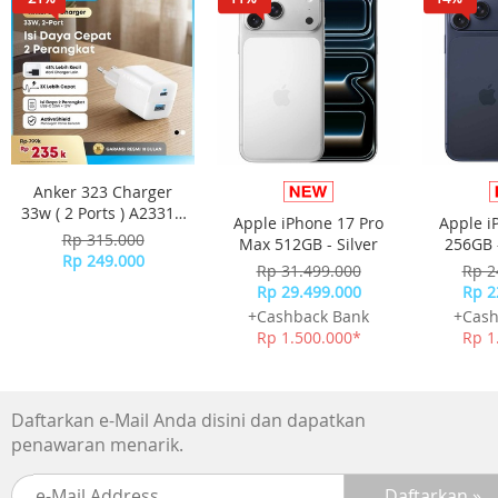
Anker 323 Charger
33w ( 2 Ports ) A2331 -
Apple iPhone 17 Pro
Apple i
White
Rp 315.000
Max 512GB - Silver
256GB 
Rp 249.000
Rp 31.499.000
Rp 2
Rp 29.499.000
Rp 2
+Cashback Bank
+Cash
Rp 1.500.000*
Rp 1
Daftarkan e-Mail Anda disini dan dapatkan
penawaran menarik.