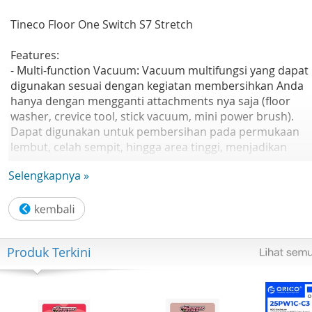
Tineco Floor One Switch S7 Stretch
Features:
- Multi-function Vacuum: Vacuum multifungsi yang dapat
digunakan sesuai dengan kegiatan membersihkan Anda
hanya dengan mengganti attachments nya saja (floor
washer, crevice tool, stick vacuum, mini power brush).
Dapat digunakan untuk pembersihan pada permukaan
lembut, celah sempit, hingga area tinggi, menjadikan
pekerjaan rumah menjadi lebih praktis, efisien dan
Selengkapnya »
pembersihan yang sempurna.
- Dual Block Anti-Tangle Design: Comb scraper menangka
rambut untuk menghindari kekusutan pada mesin,
sementara straight scraper membersihkan air kotor dan
rambut dengan efisian. Kedua scraper didesain sejajar
Produk Terkini
dengan rol sikat dan tetap dengan kondisi rapat untuk
menjaga performa antikusut yang tahan lama
- Flashdry Self - Cleaning System: Fitur membersihkan sik
roll-nya sendiri dalam sekali pencet dengan 85? air panas