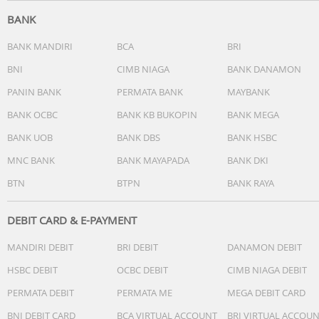
yang terlewat saat membersihkan rumah.
BANK
- Tineco ZeroTangle Brush: Teknologi pada vacuum untuk
mencegah dan mengurangi belitan rambut.
BANK MANDIRI
BCA
BRI
- PureCyclone Technology: Teknologi yang dirancang unt
BNI
CIMB NIAGA
BANK DANAMON
memisahkan udara dan debu untuk menghindari
terjadinya penyumbatan pre-filter yang menyebabkan
PANIN BANK
PERMATA BANK
MAYBANK
berkurangnya daya hisap pada vacuum. Sehingga daya
BANK OCBC
BANK KB BUKOPIN
BANK MEGA
hisap vacuum akan tetap kuat dan terjaga dengan baik.
BANK UOB
BANK DBS
BANK HSBC
- 5 Stage Filtration System: Menangkap 99,97% partikel y
keluar saat pembersihan,mengunci partikel kecil tanpa
MNC BANK
BANK MAYAPADA
BANK DKI
kebocoran,& mengeluarkan udara segar yang tidak
BTN
BTPN
BANK RAYA
menyebabkan alergi. Sehingga lingkungan rumah lebih
segar dan sehat.
- iLoop Smart Sensor: Sensor Cerdas dan Inovatif yang
DEBIT CARD & E-PAYMENT
memungkinkan Penyedot Debu secara otomatis
MANDIRI DEBIT
BRI DEBIT
DANAMON DEBIT
mendeteksi dan menyesuaikan daya hisap dengan jumla
debu yang ada secara Real time. Mendeteksi partikel kecil
HSBC DEBIT
OCBC DEBIT
CIMB NIAGA DEBIT
sehingga dapat menghilangkan kotoran yang bahkan
PERMATA DEBIT
PERMATA ME
MEGA DEBIT CARD
mungkin tidak terlihat oleh kasat mata.
- LED Headlight: Sikat Roller LED efektif menghilangkan
BNI DEBIT CARD
BCA VIRTUAL ACCOUNT
BRI VIRTUAL ACCOU