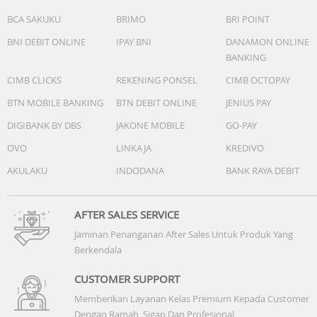
kotoran yang menempel di karpet/membersihkan area
BCA SAKUKU
BRIMO
BRI POINT
yang sulit terlihat
BNI DEBIT ONLINE
IPAY BNI
DANAMON ONLINE
Specifications:
BANKING
- Kapasitas Tangki Air Bersih: 1 Liter,
CIMB CLICKS
REKENING PONSEL
CIMB OCTOPAY
- Kapasitas Tangki Air Kotor: 720 ml,
- Suction power: up to
BTN MOBILE BANKING
BTN DEBIT ONLINE
JENIUS PAY
- Battery capacity: 4000 mAh
DIGIBANK BY DBS
JAKONE MOBILE
GO-PAY
- Celaning Mode: Auto/Vacuum/Max
- Running Time: up to 70 min (vacuum), up to 50 min (floo
OVO
LINKAJA
KREDIVO
washer)
AKULAKU
INDODANA
BANK RAYA DEBIT
- Charging Time: 4 - 5 hour
- Noise: < dB
- Lay-Flat: 13cm
AFTER SALES SERVICE
Jaminan Penanganan After Sales Untuk Produk Yang
Garansi mesin, baterai, segala jenis motor 2 tahun (Tidak
Berkendala
termasuk main acc yang aus harus diganti. Pastikan tidak
membongkar, atau memperbaiki produk sendiri, karena i
CUSTOMER SUPPORT
tidak bisa klaim garansi lagi)
Memberikan Layanan Kelas Premium Kepada Customer
Dengan Ramah, Sigap Dan Profesional