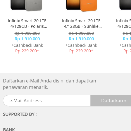
Daya terukur : 48 W
Refresh rate maksimum : 180 Hz
Ukuran layar : 27 inci
Infinix Smart 20 LTE
Infinix Smart 20 LTE
Infinix
Waktu respons : 1 mdtk
4/128GB - Polaris
4/128GB - Sunlike
4/128G
Gamut warna : DCI-P3 95%/sRGB 100%
Titanium
Orange
Rp 1.999.000
Rp 1.999.000
Rp 
Akurasi warna : E<2
Rp 1.910.000
Rp 1.910.000
Rp 
Kecerahan : 300 nit (STD)
+Cashback Bank
+Cashback Bank
+Cash
Kontras : 1000:1 (STD)
Rp 229.200*
Rp 229.200*
Rp 
Warna : 16,7 juta
Dot pitch : 0,2331 mm (H) x 0,2331 mm (V)
Dimensi produk (termasuk dudukan) :
Daftarkan e-Mail Anda disini dan dapatkan
612,5 x 170,7 x 453,0 mm
penawaran menarik.
Berat bersih produk (termasuk dudukan) : 4,3 kg
Isi kemasan
Monitor layar x1
SUPPORTED BY :
Dudukan (termasuk kaki penyangga) x1
Kabel DP x1
Adaptor daya x1
BANK