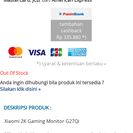
MasterCard
,
JCB
, dan
American Express
tambahan
cashback
Rp 335.880 *)
*) syarat & ketentuan berlaku »
Out Of Stock
Anda ingin dihubungi bila produk ini tersedia ?
Silakan klik disini »
DESKRIPSI PRODUK :
Xiaomi 2K Gaming Monitor G27Qi