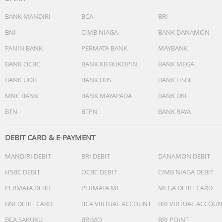
Kit sekrup x1
Panduan pengguna x1
BANK MANDIRI
BCA
BRI
BNI
CIMB NIAGA
BANK DANAMON
Tipe dan jumlah port
Port DP x2
PANIN BANK
PERMATA BANK
MAYBANK
Port HDMI x2
BANK OCBC
BANK KB BUKOPIN
BANK MEGA
Port audio x1
BANK UOB
BANK DBS
BANK HSBC
Port daya DC IN x1
MNC BANK
BANK MAYAPADA
BANK DKI
BTN
BTPN
BANK RAYA
DEBIT CARD & E-PAYMENT
MANDIRI DEBIT
BRI DEBIT
DANAMON DEBIT
HSBC DEBIT
OCBC DEBIT
CIMB NIAGA DEBIT
PERMATA DEBIT
PERMATA ME
MEGA DEBIT CARD
BNI DEBIT CARD
BCA VIRTUAL ACCOUNT
BRI VIRTUAL ACCOU
BCA SAKUKU
BRIMO
BRI POINT