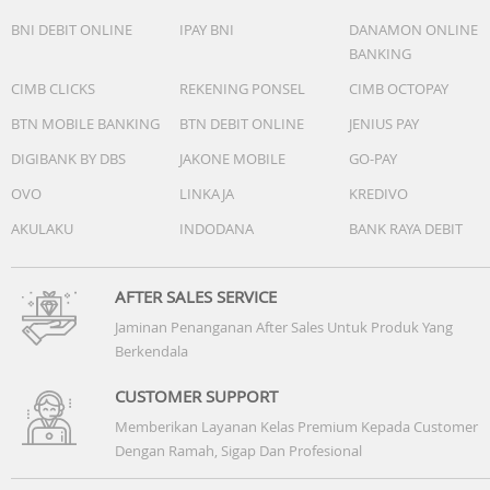
BNI DEBIT ONLINE
IPAY BNI
DANAMON ONLINE
BANKING
CIMB CLICKS
REKENING PONSEL
CIMB OCTOPAY
BTN MOBILE BANKING
BTN DEBIT ONLINE
JENIUS PAY
DIGIBANK BY DBS
JAKONE MOBILE
GO-PAY
OVO
LINKAJA
KREDIVO
AKULAKU
INDODANA
BANK RAYA DEBIT
AFTER SALES SERVICE
Jaminan Penanganan After Sales Untuk Produk Yang
Berkendala
CUSTOMER SUPPORT
Memberikan Layanan Kelas Premium Kepada Customer
Dengan Ramah, Sigap Dan Profesional