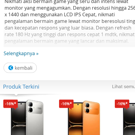
Nikmati aksi bermain game yang seru dan intens lewat
monitor yang mengagumkan. Dengan resolusi hingga 25
x 1440 dan menggunakan LCD IPS Cepat, nikmati
pengalaman bermain game lewat monitor beresolusi ting
dan kecepatan respons yang luar biasa. Dengan refresh
rate 180 Hz yang tinggi dan respons cepat 1 mdtk, nikmat
pengalaman bermain game yang lancar dan maksimal.
Selengkapnya »
Gamut warna yang kaya dengan DCI-P3 95% dan sRGB
100% menyuguhkan tampilan warna yang luas. Nikmati
pengalaman visual dengan warna yang lebih kaya dan
tampak nyata.
Kedalaman warna 8 bit menghasilkan gradasi warna yang
Produk Terkini
tampak nyata dan mendetail. Rasakan transisi warna yan
lebih mulus dan pengalaman bermain game yang lebih
memuaskan.
-16%*
-16%*
-16%*
Spesifikasi :
Rasio aspek : 16:09
Input daya : 24 V 2 A
Resolusi : 2560 x 1440