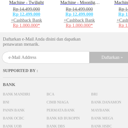
Machine - Twilight
Machine - Moonlight
Machin
White
Rp 14.499.000
Rp 14.499.000
Rp 1
Rp 12.499.000
Rp 12.499.000
Rp 1
+Cashback Bank
+Cashback Bank
+Cash
Rp 1.000.000*
Rp 1.000.000*
Rp 1
Daftarkan e-Mail Anda disini dan dapatkan
penawaran menarik.
SUPPORTED BY :
BANK
BANK MANDIRI
BCA
BRI
BNI
CIMB NIAGA
BANK DANAMON
PANIN BANK
PERMATA BANK
MAYBANK
BANK OCBC
BANK KB BUKOPIN
BANK MEGA
BANK UOB
BANK DBS
BANK HSBC