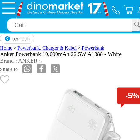
×
Home
>
Powerbank, Charger & Kabel
>
Powerbank
Anker Powerbank 10,000mAh 22.5W A1388 - White
Brand : ANKER »
Share to
-5%