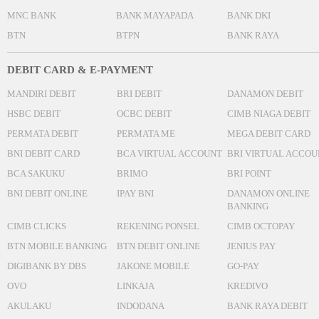
MNC BANK
BANK MAYAPADA
BANK DKI
BTN
BTPN
BANK RAYA
DEBIT CARD & E-PAYMENT
MANDIRI DEBIT
BRI DEBIT
DANAMON DEBIT
HSBC DEBIT
OCBC DEBIT
CIMB NIAGA DEBIT
PERMATA DEBIT
PERMATA ME
MEGA DEBIT CARD
BNI DEBIT CARD
BCA VIRTUAL ACCOUNT
BRI VIRTUAL ACCOU
BCA SAKUKU
BRIMO
BRI POINT
BNI DEBIT ONLINE
IPAY BNI
DANAMON ONLINE
BANKING
CIMB CLICKS
REKENING PONSEL
CIMB OCTOPAY
BTN MOBILE BANKING
BTN DEBIT ONLINE
JENIUS PAY
DIGIBANK BY DBS
JAKONE MOBILE
GO-PAY
OVO
LINKAJA
KREDIVO
AKULAKU
INDODANA
BANK RAYA DEBIT