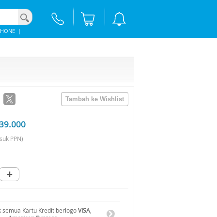
PHONE
|
39.000
suk PPN)
+
 semua Kartu Kredit berlogo
VISA
,