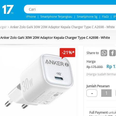
iPhone
|
Smartphone Terjangkau
|
Smartphone 5g
|
FlaZz
|
I
iPhone 13
|
iPhone 14
|
Samsung Note
arger
>
Anker Zolo GaN 30W 20W Adaptor Kepala Charger Type C A2698 - White
Anker Zolo GaN 30W 20W Adaptor Kepala Charger Type C A2698 - White
-21%*
Share to
Harga
Rp 1
Rp 175.000
(Harga sudah terma
Jumlah Pesanan
-
1
Full Payment
untuk