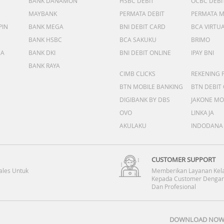
BANK DANAMON
HSBC DEBIT
OCBC DEBI
MAYBANK
PERMATA DEBIT
PERMATA 
PIN
BANK MEGA
BNI DEBIT CARD
BCA VIRTU
BANK HSBC
BCA SAKUKU
BRIMO
DA
BANK DKI
BNI DEBIT ONLINE
IPAY BNI
BANK RAYA
CIMB CLICKS
REKENING 
BTN MOBILE BANKING
BTN DEBIT
DIGIBANK BY DBS
JAKONE MO
OVO
LINKAJA
AKULAKU
INDODANA
CUSTOMER SUPPORT
ales Untuk
Memberikan Layanan Kel
Kepada Customer Dengan
Dan Profesional
DOWNLOAD NOW 