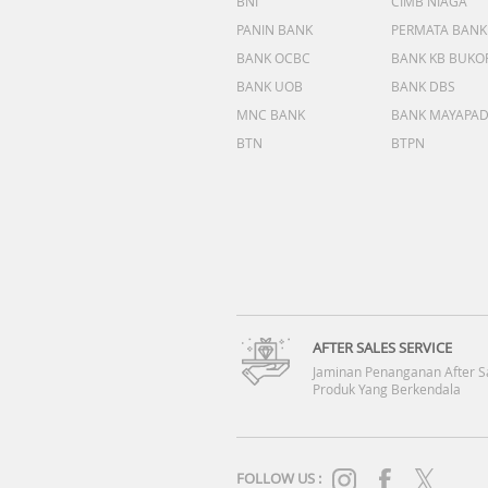
BNI
CIMB NIAGA
PANIN BANK
PERMATA BANK
BANK OCBC
BANK KB BUKO
BANK UOB
BANK DBS
MNC BANK
BANK MAYAPA
BTN
BTPN
AFTER SALES SERVICE
Jaminan Penanganan After S
Produk Yang Berkendala
FOLLOW US :