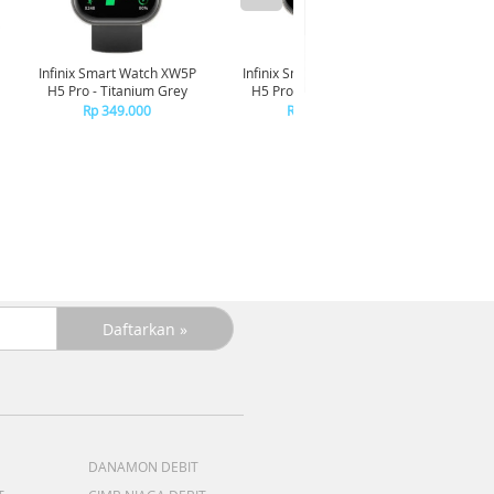
Infinix Smart Watch XW5P
Infinix Smart Watch XW5P
Yashi
H5 Pro - Titanium Grey
H5 Pro - Chrome Silver
Digita
Pin
Rp 349.000
Rp 349.000
R
R
DANAMON DEBIT