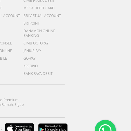
T
CIMB NIAGA DEBIT
ME
MEGA DEBIT CARD
AL ACCOUNT
BRI VIRTUAL ACCOUNT
BRI POINT
DANAMON ONLINE
BANKING
PONSEL
CIMB OCTOPAY
 ONLINE
JENIUS PAY
BILE
GO-PAY
KREDIVO
BANK RAYA DEBIT
as Premium
 Ramah, Sigap
: