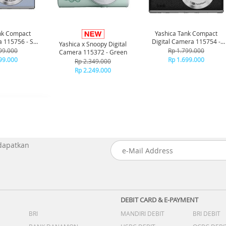
nk Compact
Yashica Tank Compact
a 115756 - Sky
Digital Camera 115754 -
Yashica x Snoopy Digital
ue
Black
99.000
Rp 1.799.000
Camera 115372 - Green
99.000
Rp 1.699.000
Rp 2.349.000
Rp 2.249.000
 dapatkan
DEBIT CARD & E-PAYMENT
BRI
MANDIRI DEBIT
BRI DEBIT