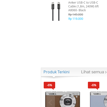
Anker USB-C to USB-C
Cable (1,8m, 240W) 6ft
A8060- Black
Rp 149.000
Rp 119.000
Produk Terkini
-6%
-6%