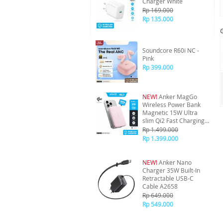
Charger White
Rp 169.000
Rp 135.000
Soundcore R60i NC -
Pink
Rp 399.000
NEW!
Anker MagGo
Wireless Power Bank
Magnetic 15W Ultra
slim Qi2 Fast Charging
Type C PD 10000 mAh
Rp 1.499.000
A1664 - Pink
Rp 1.399.000
NEW!
Anker Nano
Charger 35W Built-In
Retractable USB-C
Cable A2658
Rp 649.000
Rp 549.000