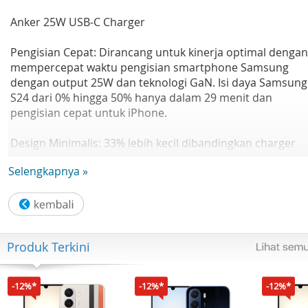
Anker 25W USB-C Charger
Pengisian Cepat: Dirancang untuk kinerja optimal dengan
mempercepat waktu pengisian smartphone Samsung
dengan output 25W dan teknologi GaN. Isi daya Samsung
S24 dari 0% hingga 50% hanya dalam 29 menit dan
pengisian cepat untuk iPhone.
Design Minimalis: 33% lebih kecil dibandingkan charger
standar, sehingga memungkinkan penyimpanan yang leb
Selengkapnya »
mudah.
Kompatibilitas Universal: Nikmati kenyamanan
menggunakan satu charger untuk berbagai perangkat,
mulai dari ponsel Android hingga produk Apple.
Produk Terkini
Keamanan Terjamin: Dilengkapi dengan sistem
MultiProtect canggih dari Anker, charger ini menawarkan
-12%*
-12%*
-12%*
perlindungan terhadap overvoltage, penyesuaian arus, d