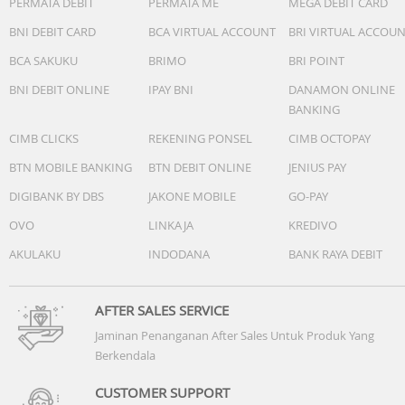
PERMATA DEBIT
PERMATA ME
MEGA DEBIT CARD
BNI DEBIT CARD
BCA VIRTUAL ACCOUNT
BRI VIRTUAL ACCOU
BCA SAKUKU
BRIMO
BRI POINT
BNI DEBIT ONLINE
IPAY BNI
DANAMON ONLINE
BANKING
CIMB CLICKS
REKENING PONSEL
CIMB OCTOPAY
BTN MOBILE BANKING
BTN DEBIT ONLINE
JENIUS PAY
DIGIBANK BY DBS
JAKONE MOBILE
GO-PAY
OVO
LINKAJA
KREDIVO
AKULAKU
INDODANA
BANK RAYA DEBIT
AFTER SALES SERVICE
Jaminan Penanganan After Sales Untuk Produk Yang
Berkendala
CUSTOMER SUPPORT