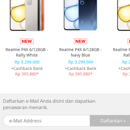
fitur keamanan lainnya untuk melindungi perangkat Anda
Kelengkapan:
1x Anker 25W USB-C Charger
1x Buku Manual dan Petunjuk
1x Kartu Garansi
Realme P4X 6/128GB -
Realme P4X 6/128GB -
Realme P
Rally White
Navy Blue
Ral
Rp 3.299.000
Rp 3.299.000
Rp 
+Cashback Bank
+Cashback Bank
+Cash
Rp 395.880*
Rp 395.880*
Rp 
Daftarkan e-Mail Anda disini dan dapatkan
penawaran menarik.