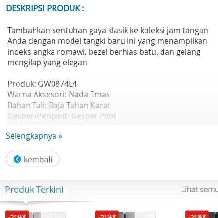
DESKRIPSI PRODUK :
Tambahkan sentuhan gaya klasik ke koleksi jam tangan
Anda dengan model tangki baru ini yang menampilkan
indeks angka romawi, bezel berhias batu, dan gelang
mengilap yang elegan
Produk: GW0874L4
Warna Aksesori: Nada Emas
Bahan Tali: Baja Tahan Karat
Gesper/Penjepit: Gesper Pilot
Warna Casing: Nada Emas
Selengkapnya »
Diameter Casing: 27 mm
Finishing Casing: Dipoles
Tinggi Casing:
Bahan Casing: Baja Daur Ulang
Bentuk Casing: Persegi Panjang
Produk Terkini
Lensa Kristal: Lensa Mineral
Warna Dial: Sampanye
Tanda Dial:
-21%*
-21%*
-21%*