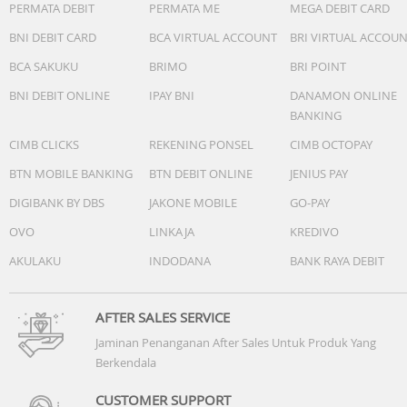
PERMATA DEBIT
PERMATA ME
MEGA DEBIT CARD
BNI DEBIT CARD
BCA VIRTUAL ACCOUNT
BRI VIRTUAL ACCOU
BCA SAKUKU
BRIMO
BRI POINT
BNI DEBIT ONLINE
IPAY BNI
DANAMON ONLINE
BANKING
CIMB CLICKS
REKENING PONSEL
CIMB OCTOPAY
BTN MOBILE BANKING
BTN DEBIT ONLINE
JENIUS PAY
DIGIBANK BY DBS
JAKONE MOBILE
GO-PAY
OVO
LINKAJA
KREDIVO
AKULAKU
INDODANA
BANK RAYA DEBIT
AFTER SALES SERVICE
Jaminan Penanganan After Sales Untuk Produk Yang
Berkendala
CUSTOMER SUPPORT