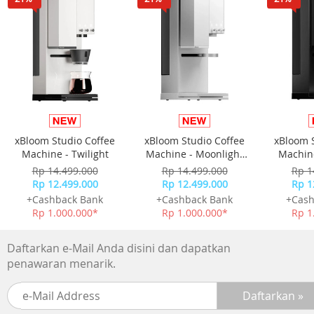
Lebar Tali dan Lug: 20 mm
Ketahanan Air: 30
Garansi Resmi Guess 1 Tahun
Kelengkapan Paket :
- Free Box
- Jam Tangan
- Kartu Garansi Resmi
- Buku Manual
xBloom Studio Coffee
xBloom Studio Coffee
xBloom 
Machine - Twilight
Machine - Moonlight
Machine
White
Rp 14.499.000
Rp 14.499.000
Rp 1
Rp 12.499.000
Rp 12.499.000
Rp 1
+Cashback Bank
+Cashback Bank
+Cash
Rp 1.000.000*
Rp 1.000.000*
Rp 1
Daftarkan e-Mail Anda disini dan dapatkan
penawaran menarik.