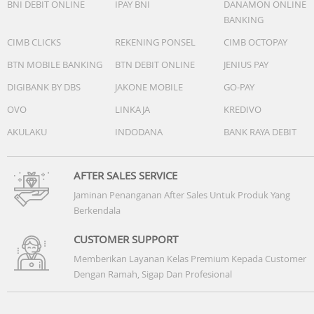
BNI DEBIT ONLINE
IPAY BNI
DANAMON ONLINE
BANKING
CIMB CLICKS
REKENING PONSEL
CIMB OCTOPAY
BTN MOBILE BANKING
BTN DEBIT ONLINE
JENIUS PAY
DIGIBANK BY DBS
JAKONE MOBILE
GO-PAY
OVO
LINKAJA
KREDIVO
AKULAKU
INDODANA
BANK RAYA DEBIT
AFTER SALES SERVICE
Jaminan Penanganan After Sales Untuk Produk Yang
Berkendala
CUSTOMER SUPPORT
Memberikan Layanan Kelas Premium Kepada Customer
Dengan Ramah, Sigap Dan Profesional