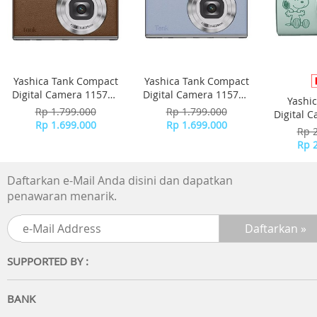
Yashica Tank Compact
Yashica Tank Compact
Digital Camera 115755
Digital Camera 115756
Yashi
- Brown
- Sky Blue
Rp 1.799.000
Rp 1.799.000
Digital 
Rp 1.699.000
Rp 1.699.000
-
Rp 
Rp 
Daftarkan e-Mail Anda disini dan dapatkan
penawaran menarik.
SUPPORTED BY :
BANK