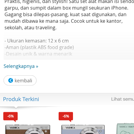
Praktis, higienis, dan stylish! Satu set alat makan isi sendo
garpu, dan sumpit dalam box mungil seukuran iPhone.
Gagang bisa dilepas-pasang, kuat saat digunakan, dan
mudah dibawa ke mana saja. Cocok untuk ke kantor,
sekolah, atau traveling.
- Ukuran kemasan: 12 x 6 cm
-Aman (plastik ABS food grade)
-Desain unik & warna menarik
-Pilihan warna: Pink, Hijau, Biru, Orange
Selengkapnya »
(random)
Note:
Pesanan diproses pada Hari Senin s.d Sabtu.
untuk produk yang memiliki varian, akan di proses secara
Produk Terkini
random.
Pengiriman dapat berubah saat Big Campaign.
Harap pastikan pesanan yang Anda terima sudah sesuai,
-6%
-6%
sebelum menyelesaikan pesanan (retur hanya dapat
dilakukan sebelum pesanan diselesaikan) dan wajib video
unboxing