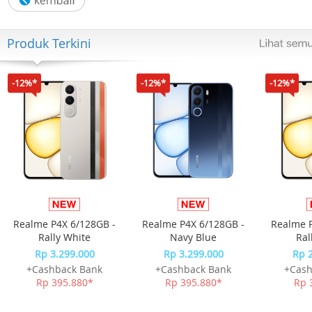
Dimensions Exterior
8.66 x 4.72 x 4.72" / 22 x 11.99 x 11.99 cm
Produk Terkini
Weight 1.16 lb / 0.53 kg
Others
-12%*
-12%*
-12%*
Realme P4X 6/128GB -
Realme P4X 6/128GB -
Realme P
Rally White
Navy Blue
Ral
Rp 3.299.000
Rp 3.299.000
Rp 
+Cashback Bank
+Cashback Bank
+Cash
Rp 395.880*
Rp 395.880*
Rp 