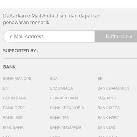
Daftarkan e-Mail Anda disini dan dapatkan
penawaran menarik.
SUPPORTED BY :
BANK
BANK MANDIRI
BCA
BRI
BNI
CIMB NIAGA
BANK DANAMON
PANIN BANK
PERMATA BANK
MAYBANK
BANK OCBC
BANK KB BUKOPIN
BANK MEGA
BANK UOB
BANK DBS
BANK HSBC
MNC BANK
BANK MAYAPADA
BANK DKI
BTN
BTPN
BANK RAYA