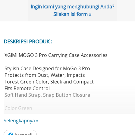
Ingin kami yang menghubungi Anda?
Silakan isi form »
DESKRIPSI PRODUK :
XGIMI MOGO 3 Pro Carrying Case Accessories
Stylish Case Designed for MoGo 3 Pro
Protects from Dust, Water, Impacts
Forest Green Color, Sleek and Compact
Fits Remote Control
Soft Hand Strap, Snap Button Closure
Color Green
Carry/Transport Options Hand Strap
Selengkapnya »
Type of Closure Snap Fastener
Interior Type Empty (Padded Liner)
Water Resistance Waterproof