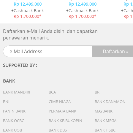
1x Kabel USB-C to USB-C
Rp 12.499.000
Rp 12.499.000
Rp 1
1x Buku Manual dan Petunjuk
+Cashback Bank
+Cashback Bank
+Cash
1x Kartu Garansi
Rp 1.700.000*
Rp 1.700.000*
Rp 1
Daftarkan e-Mail Anda disini dan dapatkan
penawaran menarik.
SUPPORTED BY :
BANK
BANK MANDIRI
BCA
BRI
BNI
CIMB NIAGA
BANK DANAMON
PANIN BANK
PERMATA BANK
MAYBANK
BANK OCBC
BANK KB BUKOPIN
BANK MEGA
BANK UOB
BANK DBS
BANK HSBC