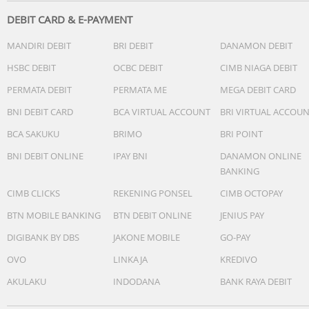
DEBIT CARD & E-PAYMENT
MANDIRI DEBIT
BRI DEBIT
DANAMON DEBIT
HSBC DEBIT
OCBC DEBIT
CIMB NIAGA DEBIT
PERMATA DEBIT
PERMATA ME
MEGA DEBIT CARD
BNI DEBIT CARD
BCA VIRTUAL ACCOUNT
BRI VIRTUAL ACCOU
BCA SAKUKU
BRIMO
BRI POINT
BNI DEBIT ONLINE
IPAY BNI
DANAMON ONLINE
BANKING
CIMB CLICKS
REKENING PONSEL
CIMB OCTOPAY
BTN MOBILE BANKING
BTN DEBIT ONLINE
JENIUS PAY
DIGIBANK BY DBS
JAKONE MOBILE
GO-PAY
OVO
LINKAJA
KREDIVO
AKULAKU
INDODANA
BANK RAYA DEBIT