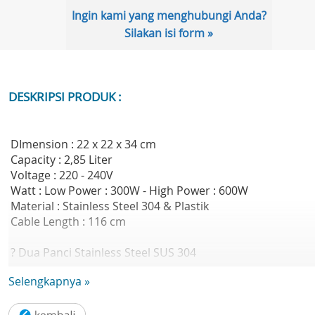
Ingin kami yang menghubungi Anda?
Silakan isi form »
DESKRIPSI PRODUK :
DImension : 22 x 22 x 34 cm
Capacity : 2,85 Liter
Voltage : 220 - 240V
Watt : Low Power : 300W - High Power : 600W
Material : Stainless Steel 304 & Plastik
Cable Length : 116 cm
? Dua Panci Stainless Steel SUS 304
Dilengkapi 2 panci berkualitas tinggi, anti karat, tahan la
Selengkapnya »
dan aman untuk makanan. Cocok untuk memasak berbag
jenis hidangan.