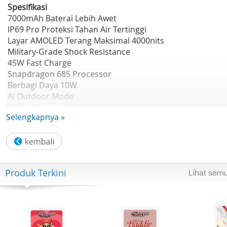
Spesifikasi
7000mAh Baterai Lebih Awet
IP69 Pro Proteksi Tahan Air Tertinggi
Layar AMOLED Terang Maksimal 4000nits
Military-Grade Shock Resistance
45W Fast Charge
Snapdragon 685 Processor
Berbagi Daya 10W
AI Outdoor Mode
AI Edit Genie
Selengkapnya »
Speaker UltraBoom 400%
50M AI Camera
Desain Bulu yang Ringan
RAM hingga 8GB
ROM 256GB
Produk Terkini
RAM Dinamis
realme UI