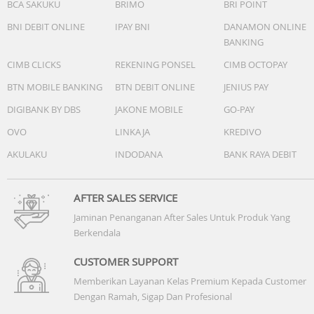
BCA SAKUKU
BRIMO
BRI POINT
BNI DEBIT ONLINE
IPAY BNI
DANAMON ONLINE
BANKING
CIMB CLICKS
REKENING PONSEL
CIMB OCTOPAY
BTN MOBILE BANKING
BTN DEBIT ONLINE
JENIUS PAY
DIGIBANK BY DBS
JAKONE MOBILE
GO-PAY
OVO
LINKAJA
KREDIVO
AKULAKU
INDODANA
BANK RAYA DEBIT
AFTER SALES SERVICE
Jaminan Penanganan After Sales Untuk Produk Yang
Berkendala
CUSTOMER SUPPORT
Memberikan Layanan Kelas Premium Kepada Customer
Dengan Ramah, Sigap Dan Profesional