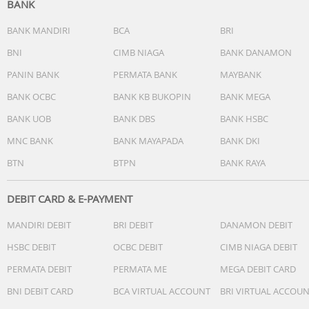
BANK
Kamera Belakang
BANK MANDIRI
BCA
BRI
Kamera utama 108MP
BNI
CIMB NIAGA
BANK DANAMON
0,64 µm, 9in1 1,92 µm
f/1,7
PANIN BANK
PERMATA BANK
MAYBANK
lensa 6P
BANK OCBC
BANK KB BUKOPIN
BANK MEGA
1/1,67
BANK UOB
BANK DBS
BANK HSBC
Kamera kedalaman 2MP
f/2,4
MNC BANK
BANK MAYAPADA
BANK DKI
Perekaman video kamera belakang
BTN
BTPN
BANK RAYA
1080p pada 60fps
1080p pada 30fps
720p pada 30fps
DEBIT CARD & E-PAYMENT
MANDIRI DEBIT
BRI DEBIT
DANAMON DEBIT
Kamera Depan
Kamera depan 20MP
HSBC DEBIT
OCBC DEBIT
CIMB NIAGA DEBIT
Ukuran sensor 1/4'
PERMATA DEBIT
PERMATA ME
MEGA DEBIT CARD
f/2,2
lensa 4P
BNI DEBIT CARD
BCA VIRTUAL ACCOUNT
BRI VIRTUAL ACCOU
Perekaman video kamera depan