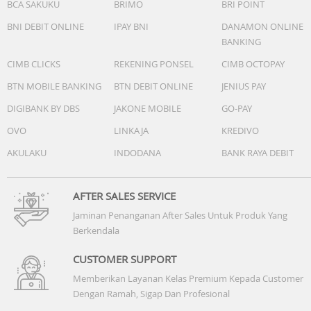
BCA SAKUKU
BRIMO
BRI POINT
1080p pada 30fps
720p pada 30fps
BNI DEBIT ONLINE
IPAY BNI
DANAMON ONLINE
BANKING
Baterai & Pengisian Daya
CIMB CLICKS
REKENING PONSEL
CIMB OCTOPAY
Baterai 6000mAh (typ)
Pengisian daya turbo 33W
BTN MOBILE BANKING
BTN DEBIT ONLINE
JENIUS PAY
DIGIBANK BY DBS
JAKONE MOBILE
GO-PAY
Keamanan
Sensor sidik jari dalam layar
OVO
LINKAJA
KREDIVO
AI Face Unlock
AKULAKU
INDODANA
BANK RAYA DEBIT
NFC
Jaringan & Konektivitas
AFTER SALES SERVICE
SIM 1 + Hybrid (SIM atau microSD) Dual standby
Jaminan Penanganan After Sales Untuk Produk Yang
Mendukung 4G / 3G / 2G
Berkendala
2G: GSM: 850 900 1800 1900MHz
3G: WCDMA:1/5/8
CUSTOMER SUPPORT
3G: WCDMA:1/2/4/5/6/8/19
Memberikan Layanan Kelas Premium Kepada Customer
4G: LTE FDD:1/3/5/7/8/20/28
Dengan Ramah, Sigap Dan Profesional
4G: LTE TDD:1/2/3/4/5/7/8/12/13/17/18/19/26/28/66