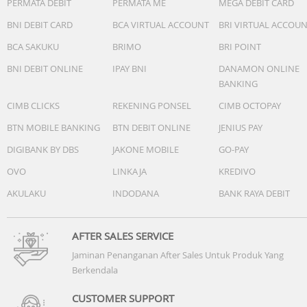
PERMATA DEBIT
PERMATA ME
MEGA DEBIT CARD
BNI DEBIT CARD
BCA VIRTUAL ACCOUNT
BRI VIRTUAL ACCOU
BCA SAKUKU
BRIMO
BRI POINT
BNI DEBIT ONLINE
IPAY BNI
DANAMON ONLINE
BANKING
CIMB CLICKS
REKENING PONSEL
CIMB OCTOPAY
BTN MOBILE BANKING
BTN DEBIT ONLINE
JENIUS PAY
DIGIBANK BY DBS
JAKONE MOBILE
GO-PAY
OVO
LINKAJA
KREDIVO
AKULAKU
INDODANA
BANK RAYA DEBIT
AFTER SALES SERVICE
Jaminan Penanganan After Sales Untuk Produk Yang
Berkendala
CUSTOMER SUPPORT