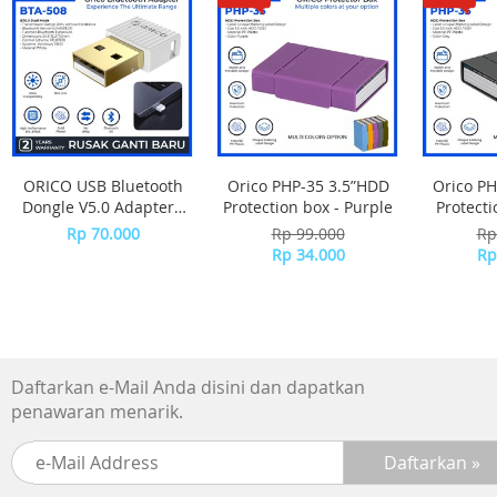
ORICO USB Bluetooth
Orico PHP-35 3.5”HDD
Orico PH
Dongle V5.0 Adapter -
Protection box - Purple
Protecti
BTA-508 - WHITE
Rp 70.000
Rp 99.000
Rp
Rp 34.000
Rp
Daftarkan e-Mail Anda disini dan dapatkan
penawaran menarik.