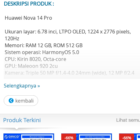
DESKRIPSI PRODUK :
Huawei Nova 14 Pro
Ukuran layar: 6.78 inci, LTPO OLED, 1224 x 2776 pixels,
120Hz
Memori: RAM 12 GB, ROM 512 GB
Sistem operasi: HarmonyOS 5.0
CPU: Kirin 8020, Octa-core
GPU: Maleoon 920 2cu
Kamera: Triple 50 MP f/1.4-4.0 24mm (wide), 12 MP f/2.4
69mm (telephoto), 8 MP f/2.2 16mm 112° (ultrawide);
Selengkapnya »
depan: Dual 8 MP f/2.2 52mm (telephoto), 50 MP f/2.0
(ultrawide)
Baterai: 5500 mAh
Berat: 207 g
Produk Terkini
-66%
-66%