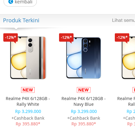
Format 12/24 jam
Produk Terkini
Baterai tahan hingga 10 tahun (CR2032)
Spesifikasi:
-12%*
-12%*
-12%*
Case: 54.1 × 49.7 × 15.9 mm
Berat: 52 gram
Case & Strap: Resin
Kaca: Resin Glass
Realme P4X 6/128GB -
Realme P4X 6/128GB -
Realme P
Lingkar Pergelangan: 145–215 mm
Rally White
Navy Blue
Ral
Rp 3.299.000
Rp 3.299.000
Rp 
Akurasi: ±30 detik/bulan
+Cashback Bank
+Cashback Bank
+Cash
Rp 395.880*
Rp 395.880*
Rp 