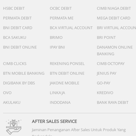
HSBC DEBIT
OCBC DEBIT
CIMB NIAGA DEBIT
PERMATA DEBIT
PERMATA ME
MEGA DEBIT CARD
BNI DEBIT CARD
BCA VIRTUAL ACCOUNT
BRI VIRTUAL ACCOU
BCA SAKUKU
BRIMO
BRI POINT
BNI DEBIT ONLINE
IPAY BNI
DANAMON ONLINE
BANKING
CIMB CLICKS
REKENING PONSEL
CIMB OCTOPAY
BTN MOBILE BANKING
BTN DEBIT ONLINE
JENIUS PAY
DIGIBANK BY DBS
JAKONE MOBILE
GO-PAY
OVO
LINKAJA
KREDIVO
AKULAKU
INDODANA
BANK RAYA DEBIT
AFTER SALES SERVICE
Jaminan Penanganan After Sales Untuk Produk Yang