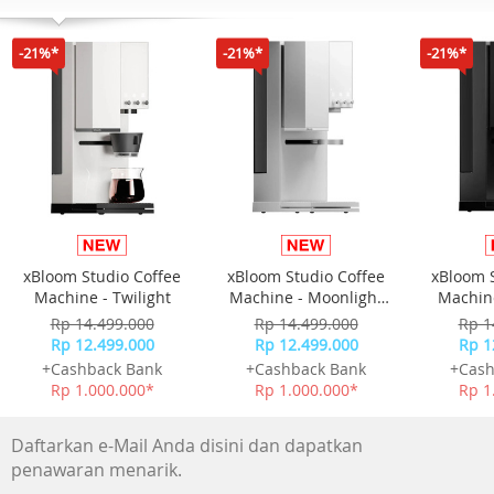
-21%*
-21%*
-21%*
xBloom Studio Coffee
xBloom Studio Coffee
xBloom 
Machine - Twilight
Machine - Moonlight
Machine
White
Rp 14.499.000
Rp 14.499.000
Rp 1
Rp 12.499.000
Rp 12.499.000
Rp 1
+Cashback Bank
+Cashback Bank
+Cash
Rp 1.000.000*
Rp 1.000.000*
Rp 1
Daftarkan e-Mail Anda disini dan dapatkan
penawaran menarik.