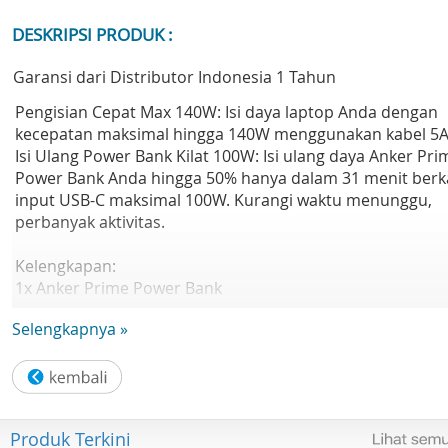
DESKRIPSI PRODUK :
Garansi dari Distributor Indonesia 1 Tahun
Pengisian Cepat Max 140W: Isi daya laptop Anda dengan
kecepatan maksimal hingga 140W menggunakan kabel 5A
Isi Ulang Power Bank Kilat 100W: Isi ulang daya Anker Pri
Power Bank Anda hingga 50% hanya dalam 31 menit berk
input USB-C maksimal 100W. Kurangi waktu menunggu,
perbanyak aktivitas.
Kelengkapan:
1x Anker Prime Power Bank
1x USB C-C Cable
Selengkapnya »
1x Travel Pouch
1x Buku Panduan dan Petunjuk
1x Kartu Garansi
Produk Terkini