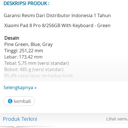
DESKRIPSI PRODUK :
Garansi Resmi Dari Distributor Indonesia 1 Tahun
Xiaomi Pad 8 Pro 8/256GB With Keyboard - Green
Desain
Pine Green, Blue, Gray
Tinggi: 251,22 mm
Lebar: 173,42 mm
Tebal: 5,75 mm (versi standar)
Bobot: 485 g (versi standar)
85,4% rasio layar terhadap bodi
Selengkapnya »
Layar
Layar 3.2K 144Hz Super Jernih
11,2 inci
3:02
3200 x 2136, 345 ppi
Produk Terkini
Hingga 144Hz
Hingga 360Hz