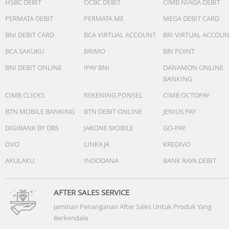
HSBC DEBIT
OCBC DEBIT
CIMB NIAGA DEBIT
Video 720P pada 30 fps
PERMATA DEBIT
PERMATA ME
MEGA DEBIT CARD
Foto | Video | Potret | Teleprompter | HDR | Bidikan
dinamis
BNI DEBIT CARD
BCA VIRTUAL ACCOUNT
BRI VIRTUAL ACCOU
BCA SAKUKU
BRIMO
BRI POINT
Baterai & pengisian daya
9200 mAh (typ)
BNI DEBIT ONLINE
IPAY BNI
DANAMON ONLINE
67W HyperCharge
BANKING
USB Type-C
CIMB CLICKS
REKENING PONSEL
CIMB OCTOPAY
QC3+ / QC3.0 / QC2.0 / PD3.0 / PD2.0 / MI FC2.0
BTN MOBILE BANKING
BTN DEBIT ONLINE
JENIUS PAY
Keamanan
DIGIBANK BY DBS
JAKONE MOBILE
GO-PAY
Sensor sidik jari samping
OVO
LINKAJA
KREDIVO
AI Face Unlock
Transfer data
AKULAKU
INDODANA
BANK RAYA DEBIT
USB 3.2 Gen 1
Hingga 5 Gbps
*Fungsi USB 3.2 Gen 1 memerlukan kabel USB 3.2 Gen 1
AFTER SALES SERVICE
(dijual terpisah).
Jaminan Penanganan After Sales Untuk Produk Yang
Konektivitas
Berkendala
Kemampuan Wi-Fi 7