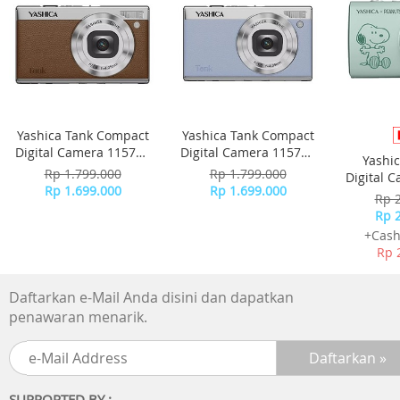
Waktu pengisian daya
Sekitar 2.75 jam (pengisi daya 9V/2A, pengisian daya kabe
bawaan)
Sekitar 2.75 jam (pengisi daya 9V/2A, pengisian daya port
USB-C)
Isi kemasan
Yashica Tank Compact
Yashica Tank Compact
Xiaomi Power Bank 10000mAh (Kabel Terintegrasi) x1
Digital Camera 115755
Digital Camera 115756
Yashi
Panduan pengguna x1
- Brown
- Sky Blue
Rp 1.799.000
Rp 1.799.000
Digital 
Rp 1.699.000
Rp 1.699.000
-
Rp 
Rp 
+Cash
Rp 
Daftarkan e-Mail Anda disini dan dapatkan
penawaran menarik.
SUPPORTED BY :