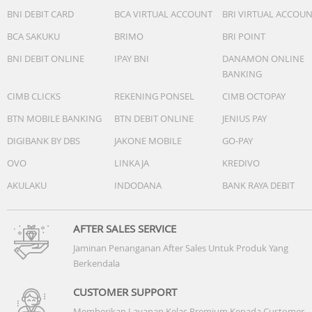
BNI DEBIT CARD
BCA VIRTUAL ACCOUNT
BRI VIRTUAL ACCOU
BCA SAKUKU
BRIMO
BRI POINT
BNI DEBIT ONLINE
IPAY BNI
DANAMON ONLINE
BANKING
CIMB CLICKS
REKENING PONSEL
CIMB OCTOPAY
BTN MOBILE BANKING
BTN DEBIT ONLINE
JENIUS PAY
DIGIBANK BY DBS
JAKONE MOBILE
GO-PAY
OVO
LINKAJA
KREDIVO
AKULAKU
INDODANA
BANK RAYA DEBIT
AFTER SALES SERVICE
Jaminan Penanganan After Sales Untuk Produk Yang
Berkendala
CUSTOMER SUPPORT
Memberikan Layanan Kelas Premium Kepada Customer