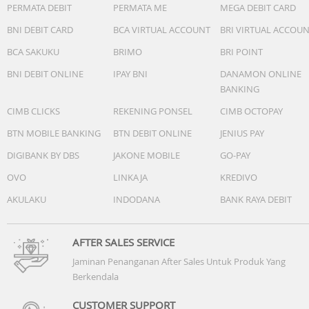
PERMATA DEBIT
PERMATA ME
MEGA DEBIT CARD
BNI DEBIT CARD
BCA VIRTUAL ACCOUNT
BRI VIRTUAL ACCOU
BCA SAKUKU
BRIMO
BRI POINT
BNI DEBIT ONLINE
IPAY BNI
DANAMON ONLINE
BANKING
CIMB CLICKS
REKENING PONSEL
CIMB OCTOPAY
BTN MOBILE BANKING
BTN DEBIT ONLINE
JENIUS PAY
DIGIBANK BY DBS
JAKONE MOBILE
GO-PAY
OVO
LINKAJA
KREDIVO
AKULAKU
INDODANA
BANK RAYA DEBIT
AFTER SALES SERVICE
Jaminan Penanganan After Sales Untuk Produk Yang
Berkendala
CUSTOMER SUPPORT