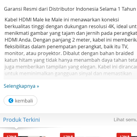
Garansi Resmi dari Distributor Indonesia Selama 1 Tahun
Kabel HDMI Male ke Male ini menawarkan koneksi
berkualitas tinggi dengan dukungan resolusi 4K, ideal un
menikmati gambar yang tajam dan jernih pada perangka
HDMI Anda. Dengan panjang 2 meter, kabel ini memberi
fleksibilitas dalam penempatan perangkat, baik itu TV,
monitor, atau proyektor. Dibalut dengan bahan braided
katun hitam yang tidak hanya menambah daya tahan teta
juga memberikan tampilan yang elegan. Kabel ini diranc
untuk meminimalkan gangguan sinyal dan memastikan
transmisi data yang stabil.
Selengkapnya »
Spesifikasi:
-Tipe Kabel: HDMI Male ke Male
- Resolusi Maksimal: 4K (3840 x 2160 piksel)
- Material Pembungkus: Katun Braided (Tali Katun) untuk
Produk Terkini
ketahanan dan gaya
- Material Konektor: Konektor HDMI berlapis emas untuk
transmisi sinyal yang optimal
-12%*
-12%*
-12%*