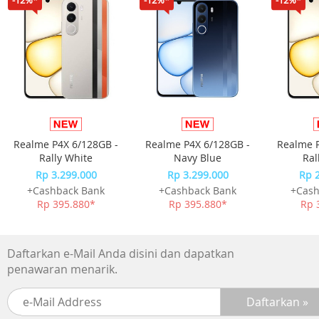
- Versi HDMI: HDMI 2.0 (mendukung bandwidth hingga 18
Gbps)
- Fitur Video: Mendukung HDR (High Dynamic Range) unt
kualitas gambar yang lebih baik
- Fitur Audio: Mendukung audio high-definition, termasuk
Dolby TrueHD dan DTS-HD Master Audio
Kompatibilitas:
- Perangkat yang Kompatibel: TV 4K, monitor 4K, proyekto
Realme P4X 6/128GB -
Realme P4X 6/128GB -
Realme P
konsol game, pemutar Blu-ray, laptop, dan perangkat
Rally White
Navy Blue
Ral
multimedia lain dengan port HDMI
Rp 3.299.000
Rp 3.299.000
Rp 
- Cocok untuk: Sistem home theater, instalasi video,
+Cashback Bank
+Cashback Bank
+Cash
presentasi bisnis, dan aplikasi multimedia profesional
Rp 395.880*
Rp 395.880*
Rp 
Others
Daftarkan e-Mail Anda disini dan dapatkan
penawaran menarik.