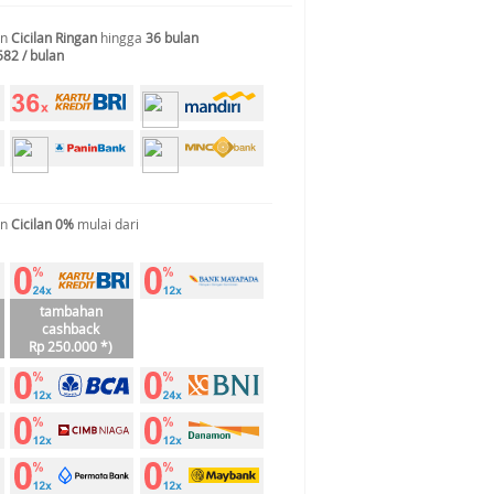
an
Cicilan Ringan
hingga
36 bulan
582 / bulan
an
Cicilan 0%
mulai dari
tambahan
cashback
Rp 250.000 *)