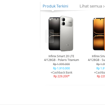
Produk Terkini
-16%*
-16%*
Infinix Smart 20 LTE
Infinix Sm
4/128GB - Polaris Titanium
4/128GB - Su
Rp 1.999.000
Rp 1.9
Rp 1.910.000
Rp 1.9
+Cashback Bank
+Cashba
Rp 229.200*
Rp 22