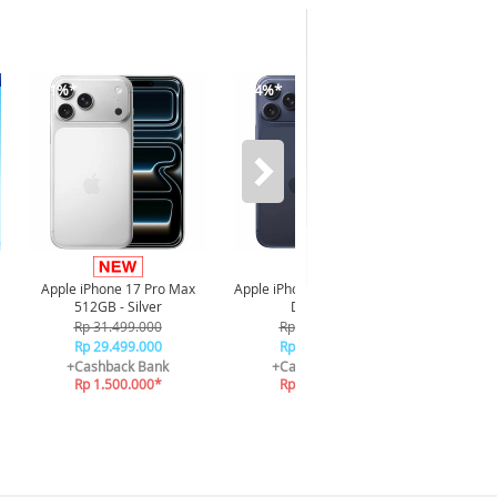
-11%*
-14%*
-13%*
Apple iPhone 17 Pro Max
Apple iPhone 17 Pro 256GB -
Apple 
512GB - Silver
Deep Blue
256G
Rp 31.499.000
Rp 24.999.000
R
Rp 29.499.000
Rp 22.999.000
R
+Cashback Bank
+Cashback Bank
+C
Rp 1.500.000*
Rp 1.500.000*
R