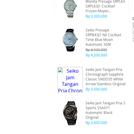
Wanita Presage SRPL63
SRPL63J1 Cocktail
Frozen Mojito
Automatic Original
Rp 9.200.000
Seiko Presage
SRPB43J1 NX Cocktail
Time Blue Moon
Automatic 50M
Rp 4.920.000
Rp 4.200.000
Seiko Jam Tangan Pria
Chronograph Sapphire
Classic SNDD35 White
Arrow Stainless Original
Rp 3.500.000
Seiko Jam Tangan Pria 5
Sports SSA071
Automatic Black
Original
Rp 3.450.000