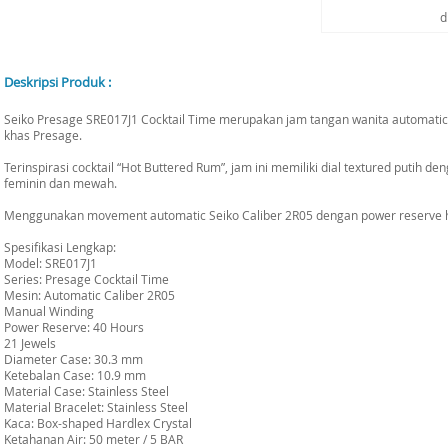
d
Deskripsi Produk :
Seiko Presage SRE017J1 Cocktail Time merupakan jam tangan wanita automatic
khas Presage.
Terinspirasi cocktail “Hot Buttered Rum”, jam ini memiliki dial textured putih
feminin dan mewah.
Menggunakan movement automatic Seiko Caliber 2R05 dengan power reserve h
Spesifikasi Lengkap:
Model: SRE017J1
Series: Presage Cocktail Time
Mesin: Automatic Caliber 2R05
Manual Winding
Power Reserve: 40 Hours
21 Jewels
Diameter Case: 30.3 mm
Ketebalan Case: 10.9 mm
Material Case: Stainless Steel
Material Bracelet: Stainless Steel
Kaca: Box-shaped Hardlex Crystal
Ketahanan Air: 50 meter / 5 BAR