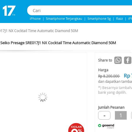
iPhone
|
Smartphone Terjangkau
|
Smartphone 5g
|
flazz
|
iP
IPhone 13
|
iphone 14
|
Samsung Note
017J1 NX Cocktail Time Automatic Diamond 50M
Seiko Presage SRE017J1 NX Cocktail Time Automatic Diamond 50M
-25%*
Share to
Harga
Rp 
Rp 8.200.000
dan dapatkan tamba
*) Besarnya tambah
bank yang dipilih.
Jumlah Pesanan
-
1