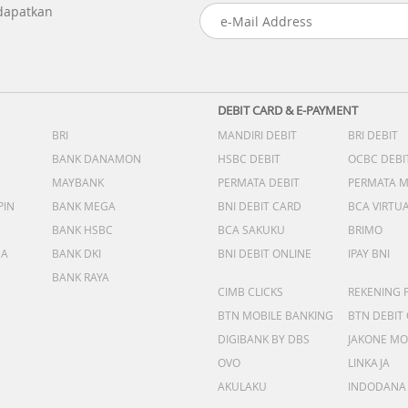
 dapatkan
DEBIT CARD & E-PAYMENT
BRI
MANDIRI DEBIT
BRI DEBIT
BANK DANAMON
HSBC DEBIT
OCBC DEBI
MAYBANK
PERMATA DEBIT
PERMATA 
PIN
BANK MEGA
BNI DEBIT CARD
BCA VIRTU
BANK HSBC
BCA SAKUKU
BRIMO
DA
BANK DKI
BNI DEBIT ONLINE
IPAY BNI
BANK RAYA
CIMB CLICKS
REKENING 
BTN MOBILE BANKING
BTN DEBIT
DIGIBANK BY DBS
JAKONE MO
OVO
LINKAJA
AKULAKU
INDODANA