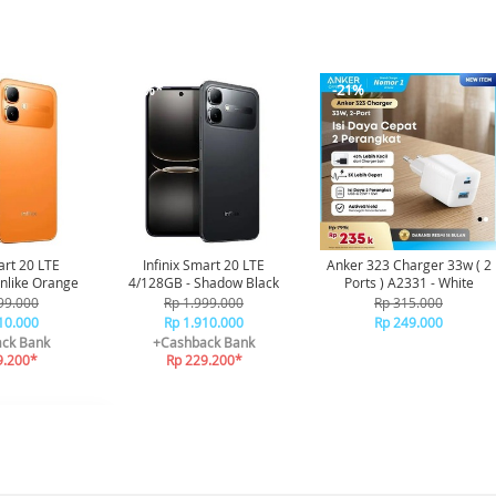
-16%*
-21%
art 20 LTE
Infinix Smart 20 LTE
Anker 323 Charger 33w ( 2
nlike Orange
4/128GB - Shadow Black
Ports ) A2331 - White
99.000
Rp 1.999.000
Rp 315.000
10.000
Rp 1.910.000
Rp 249.000
ck Bank
+Cashback Bank
9.200*
Rp 229.200*