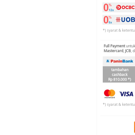
*) syarat & ketentu
Full Payment
untuk
Mastercard
,
JCB
, 
tambahan
cashback
Rp 810.000 *)
*) syarat & ketentu