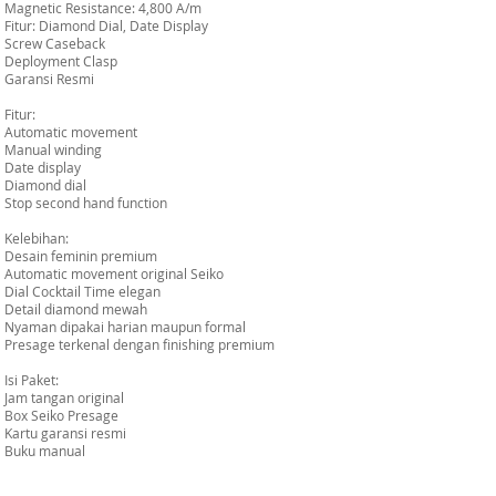
Magnetic Resistance: 4,800 A/m
Fitur: Diamond Dial, Date Display
Screw Caseback
Deployment Clasp
Garansi Resmi
Fitur:
Automatic movement
Manual winding
Date display
Diamond dial
Stop second hand function
Kelebihan:
Desain feminin premium
Automatic movement original Seiko
Dial Cocktail Time elegan
Detail diamond mewah
Nyaman dipakai harian maupun formal
Presage terkenal dengan finishing premium
Isi Paket:
Jam tangan original
Box Seiko Presage
Kartu garansi resmi
Buku manual