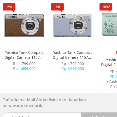
-6%
-6%
-16%*
Yashica Tank Compact
Yashica Tank Compact
Digital Camera 115755
Digital Camera 115756
Yashi
- Brown
- Sky Blue
Rp 1.799.000
Rp 1.799.000
Digital 
Rp 1.699.000
Rp 1.699.000
-
Rp 
Rp 
+Cash
Rp 
Daftarkan e-Mail Anda disini dan dapatkan
penawaran menarik.