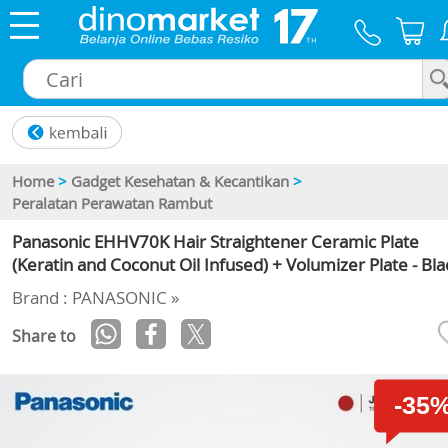
×
Home
>
Gadget Kesehatan & Kecantikan
>
Peralatan Perawatan Rambut
Panasonic EHHV70K Hair Straightener Ceramic Plate
(Keratin and Coconut Oil Infused) + Volumizer Plate - Bla
Brand : PANASONIC »
Share to
-35