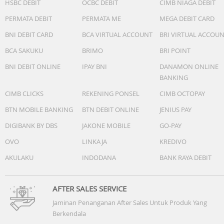
HSBC DEBIT
OCBC DEBIT
CIMB NIAGA DEBIT
PERMATA DEBIT
PERMATA ME
MEGA DEBIT CARD
BNI DEBIT CARD
BCA VIRTUAL ACCOUNT
BRI VIRTUAL ACCOU
BCA SAKUKU
BRIMO
BRI POINT
BNI DEBIT ONLINE
IPAY BNI
DANAMON ONLINE
BANKING
CIMB CLICKS
REKENING PONSEL
CIMB OCTOPAY
BTN MOBILE BANKING
BTN DEBIT ONLINE
JENIUS PAY
DIGIBANK BY DBS
JAKONE MOBILE
GO-PAY
OVO
LINKAJA
KREDIVO
AKULAKU
INDODANA
BANK RAYA DEBIT
AFTER SALES SERVICE
Jaminan Penanganan After Sales Untuk Produk Yang
Berkendala