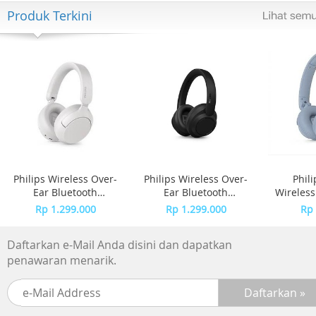
Produk Terkini
Philips Wireless Over-
Philips Wireless Over-
Phil
Ear Bluetooth
Ear Bluetooth
Wireles
Headphones Adaptive
Headphones Adaptive
TAH4
Rp 1.299.000
Rp 1.299.000
Rp 
Noise Canceling
Noise Canceling
TAH6000 - White
TAH6000 - Black
Daftarkan e-Mail Anda disini dan dapatkan
penawaran menarik.