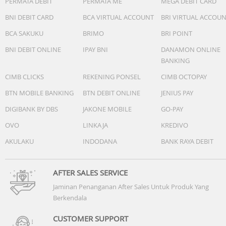
PERMATA DEBIT
PERMATA ME
MEGA DEBIT CARD
BNI DEBIT CARD
BCA VIRTUAL ACCOUNT
BRI VIRTUAL ACCOU
BCA SAKUKU
BRIMO
BRI POINT
BNI DEBIT ONLINE
IPAY BNI
DANAMON ONLINE
BANKING
CIMB CLICKS
REKENING PONSEL
CIMB OCTOPAY
BTN MOBILE BANKING
BTN DEBIT ONLINE
JENIUS PAY
DIGIBANK BY DBS
JAKONE MOBILE
GO-PAY
OVO
LINKAJA
KREDIVO
AKULAKU
INDODANA
BANK RAYA DEBIT
AFTER SALES SERVICE
Jaminan Penanganan After Sales Untuk Produk Yang
Berkendala
CUSTOMER SUPPORT