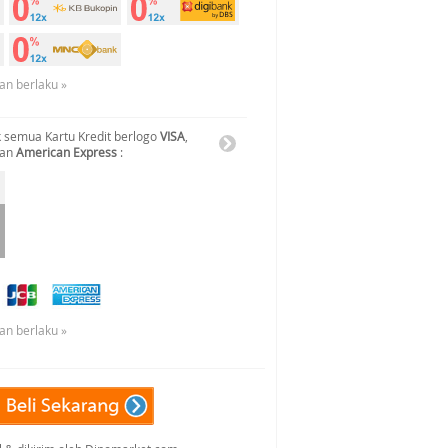
an berlaku »
 semua Kartu Kredit berlogo
VISA
,
dan
American Express
:
an berlaku »