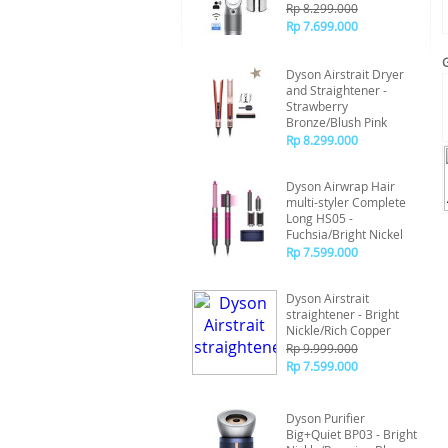
Rp 8.299.000
Rp 7.699.000
Dyson Airstrait Dryer
and Straightener -
Strawberry
Bronze/Blush Pink
Rp 8.299.000
Dyson Airwrap Hair
multi-styler Complete
Long HS05 -
Fuchsia/Bright Nickel
Rp 7.599.000
Dyson Airstrait
straightener - Bright
Nickle/Rich Copper
Rp 9.999.000
Rp 7.599.000
Dyson Purifier
Big+Quiet BP03 - Bright