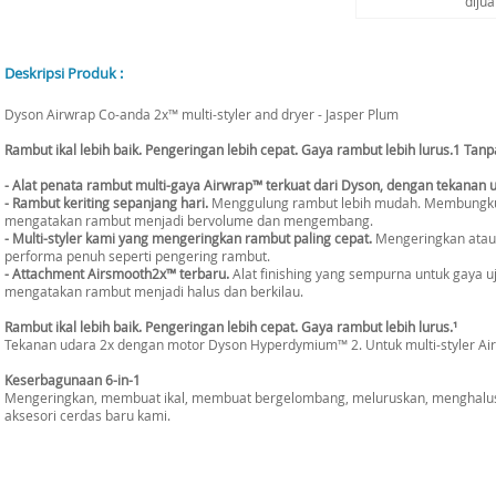
diju
Deskripsi Produk :
Dyson Airwrap Co-anda 2x™ multi-styler and dryer - Jasper Plum
Rambut ikal lebih baik. Pengeringan lebih cepat. Gaya rambut lebih lurus.1 Tan
- Alat penata rambut multi-gaya Airwrap™ terkuat dari Dyson, dengan tekanan u
- Rambut keriting sepanjang hari.
Menggulung rambut lebih mudah. Membungkus 
mengatakan rambut menjadi bervolume dan mengembang.
- Multi-styler kami yang mengeringkan rambut paling cepat.
Mengeringkan atau 
performa penuh seperti pengering rambut.
- Attachment Airsmooth2x™ terbaru.
Alat finishing yang sempurna untuk gaya uj
mengatakan rambut menjadi halus dan berkilau.
Rambut ikal lebih baik. Pengeringan lebih cepat. Gaya rambut lebih lurus.¹
Tekanan udara 2x dengan motor Dyson Hyperdymium™ 2. Untuk multi-styler Air
Keserbagunaan 6-in-1
Mengeringkan, membuat ikal, membuat bergelombang, meluruskan, menghal
aksesori cerdas baru kami.