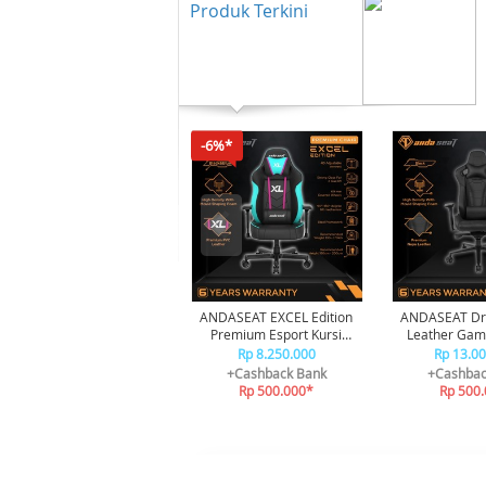
Produk Terkini
-6%*
ANDASEAT EXCEL Edition
ANDASEAT Dr
Premium Esport Kursi
Leather Gami
Gaming Chair
Bla
Rp 8.250.000
Rp 13.0
+Cashback Bank
+Cashbac
Rp 500.000*
Rp 500