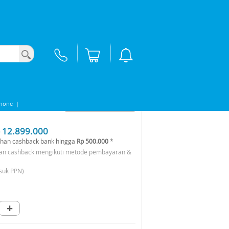
Ceramic Pink/Rose Gold
d
Phone
|
 12.899.000
han cashback bank hingga
Rp 500.000
*
an cashback mengikuti metode pembayaran &
suk PPN)
+