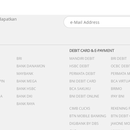
 dapatkan
DEBIT CARD & E-PAYMENT
BRI
MANDIRI DEBIT
BRI DEBIT
BANK DANAMON
HSBC DEBIT
OCBC DEBI
MAYBANK
PERMATA DEBIT
PERMATA 
PIN
BANK MEGA
BNI DEBIT CARD
BCA VIRTU
BANK HSBC
BCA SAKUKU
BRIMO
DA
BANK DKI
BNI DEBIT ONLINE
IPAY BNI
BANK RAYA
CIMB CLICKS
REKENING 
BTN MOBILE BANKING
BTN DEBIT
DIGIBANK BY DBS
JAKONE MO