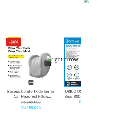
-24%
Baseus ComfortRide Series
ORICO USB Neck Fan Maka
ORICO-
Car Headrest Pillow
Bear 800mAh - GXZ-F1013 -
Sta
CNTZ000013 - Gray
BROWN
Rp 249.000
Rp 113.000
R
Rp 189.000