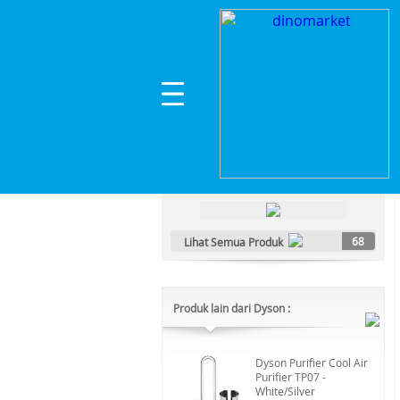
Home
>
Gadget Kesehatan & Kecantikan
>
Pera
Kategori Produk :
Gadget Kesehatan & Kecantikan
68
Lihat Semua Produk
Produk lain dari Dyson :
Dyson Purifier Cool Air
Purifier TP07 -
White/Silver