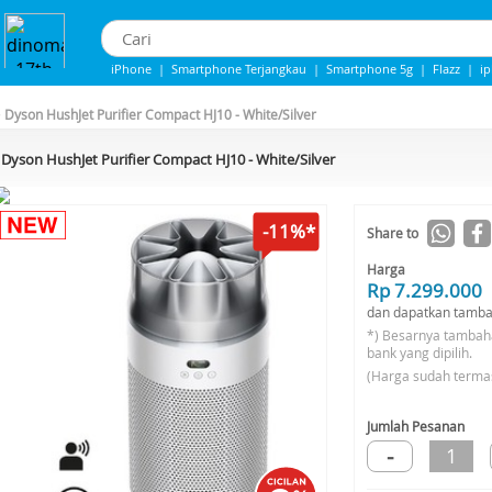
iPhone
|
Smartphone Terjangkau
|
Smartphone 5g
|
Flazz
|
i
IPhone 13
|
iPhone 14
|
Samsung Note
>
Dyson HushJet Purifier Compact HJ10 - White/Silver
Dyson HushJet Purifier Compact HJ10 - White/Silver
-11%*
Share to
Harga
Rp 7.299.000
dan dapatkan tamba
*) Besarnya tambah
bank yang dipilih.
(Harga sudah terma
Jumlah Pesanan
-
1