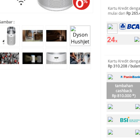
Kartu Kredit deng
mulai dari
Rp 265.
Gambar :
Kartu Kredit deng
Rp 310.208 / bulan
tambahan
cashback
Rp 810.000 *)