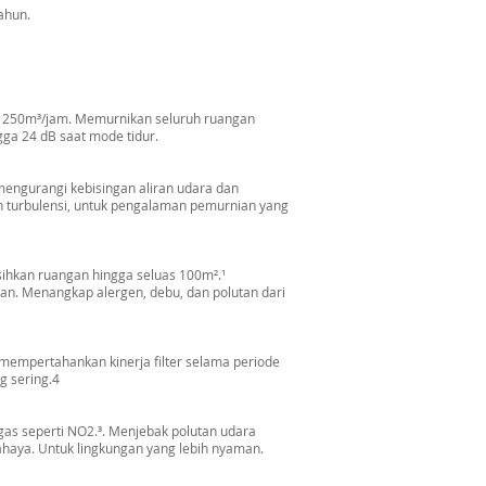
ahun.
R 250m³/jam. Memurnikan seluruh ruangan
ga 24 dB saat mode tidur.
 mengurangi kebisingan aliran udara dan
an turbulensi, untuk pengalaman pemurnian yang
sihkan ruangan hingga seluas 100m².¹
an. Menangkap alergen, debu, dan polutan dari
k mempertahankan kinerja filter selama periode
g sering.4
gas seperti NO2.³. Menjebak polutan udara
haya. Untuk lingkungan yang lebih nyaman.