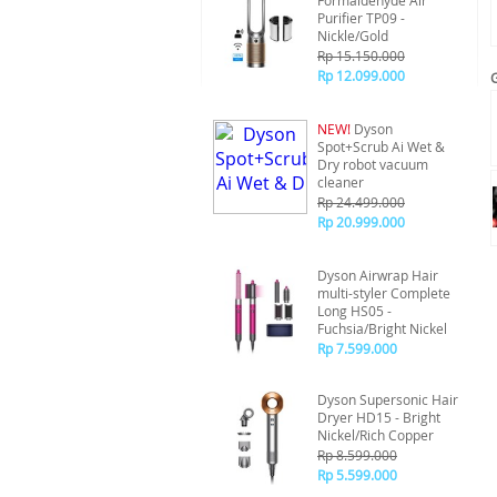
Formaldehyde Air
Purifier TP09 -
Nickle/Gold
Rp 15.150.000
Rp 12.099.000
NEW!
Dyson
Spot+Scrub Ai Wet &
Dry robot vacuum
cleaner
Rp 24.499.000
Rp 20.999.000
Dyson Airwrap Hair
multi-styler Complete
Long HS05 -
Fuchsia/Bright Nickel
Rp 7.599.000
Dyson Supersonic Hair
Dryer HD15 - Bright
Nickel/Rich Copper
Rp 8.599.000
Rp 5.599.000