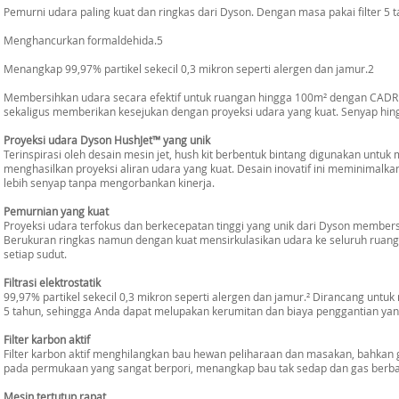
Pemurni udara paling kuat dan ringkas dari Dyson. Dengan masa pakai filter 5 t
Menghancurkan formaldehida.5
Menangkap 99,97% partikel sekecil 0,3 mikron seperti alergen dan jamur.2
Membersihkan udara secara efektif untuk ruangan hingga 100m² dengan CAD
sekaligus memberikan kesejukan dengan proyeksi udara yang kuat. Senyap hing
Proyeksi udara Dyson HushJet™ yang unik
Terinspirasi oleh desain mesin jet, hush kit berbentuk bintang digunakan untuk
menghasilkan proyeksi aliran udara yang kuat. Desain inovatif ini meminimalk
lebih senyap tanpa mengorbankan kinerja.
Pemurnian yang kuat
Proyeksi udara terfokus dan berkecepatan tinggi yang unik dari Dyson member
Berukuran ringkas namun dengan kuat mensirkulasikan udara ke seluruh ruang
setiap sudut.
Filtrasi elektrostatik
99,97% partikel sekecil 0,3 mikron seperti alergen dan jamur.² Dirancang untu
5 tahun, sehingga Anda dapat melupakan kerumitan dan biaya penggantian yan
Filter karbon aktif
Filter karbon aktif menghilangkan bau hewan peliharaan dan masakan, bahkan 
pada permukaan yang sangat berpori, menangkap bau tak sedap dan gas berba
Mesin tertutup rapat