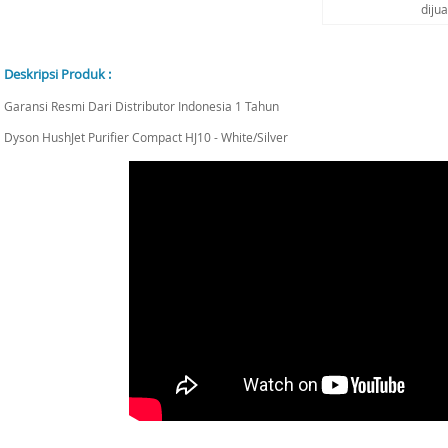
diju
Deskripsi Produk :
Garansi Resmi Dari Distributor Indonesia 1 Tahun
Dyson HushJet Purifier Compact HJ10 - White/Silver