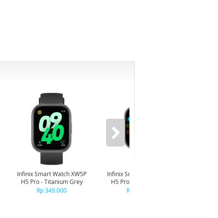
-6%
Infinix Smart Watch XW5P
Infinix Smart Watch XW5P
Yashi
H5 Pro - Titanium Grey
H5 Pro - Chrome Silver
Digita
Pin
Rp 349.000
Rp 349.000
R
R