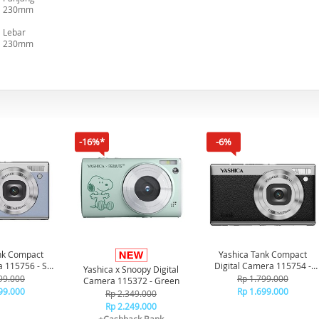
230mm
Lebar
230mm
-16%*
-6%
nk Compact
Yashica Tank Compact
a 115756 - Sky
Digital Camera 115754 -
Yashica x Snoopy Digital
ue
Black
99.000
Rp 1.799.000
Camera 115372 - Green
99.000
Rp 1.699.000
Rp 2.349.000
Rp 2.249.000