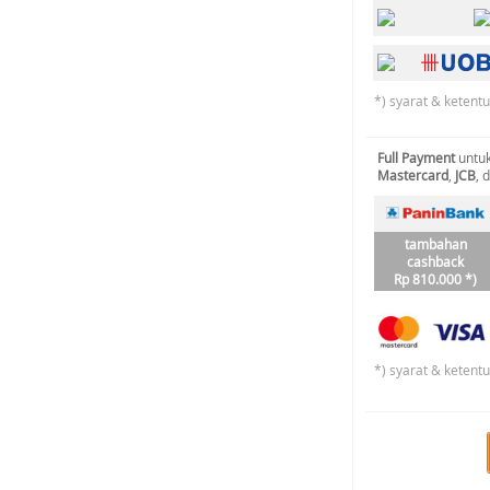
*) syarat & ketent
Full Payment
untuk
Mastercard
,
JCB
, 
tambahan
cashback
Rp 810.000 *)
*) syarat & ketent