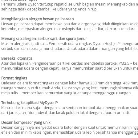
Pemurni udara Dyson tertutup rapat di seluruh bagian mesin. Menangkap dan m
sehingga tidak dapat kembali ke udara yang Anda hirup.
Menghilangkan alergen hewan peliharaan
Hewan peliharaan dapat membawa bau dan alergen yang tidak diinginkan ke d
ketombe, melepaskan alergen mikroskopis dari kulit, air liur, dan urin ke udara.
Menangkap alergen, serbuk sari, dan spora jamur
Musim alergi bisa jadi sulit. Pembersih udara ringkas Dyson HushJet™ mengura
serbuk sari dan spora jamur di udara. Untuk udara dalam ruangan yang lebih be
Bereaksi otomatis
Atur dan lupakan. Penginderaan partikel cerdas mendeteksi partikel PM2.5 – b
memurnikan udara dengan cepat. Hanya memurnikan saat diperlukan untuk m
Format ringkas
Didesain dalam format ringkas dengan lebar hanya 230 mm dan tinggi 469 mm,
ruangan mana pun di rumah Anda. Ukurannya yang kecil memungkinkannya dile
meja tulis – memberikan pemurnian yang kuat tanpa mengganggu ruangan.
Terhubung ke aplikasi MyDyson™
Kontrol dari mana saja – dengan satu sentuhan tombol atau menggunakan suar
dari jarak jauh, atur jadwal, dan lacak polutan lokal dengan laporan pribadi.
Desain kompresor yang unik
Desain canggihnya menyedot udara kotor dengan kuat untuk memurnikan hingga 
efisien dan minim kebisingan, memastikan udara lebih bersih tanpa menggang