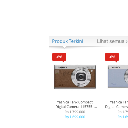
Produk Terkini
-6%
-6%
Yashica Tank Compact
Yashica Ta
Digital Camera 115755 -
Digital Camer
Brown
Bl
Rp 1.799.000
Rp 1.7
Rp 1.699.000
Rp 1.6