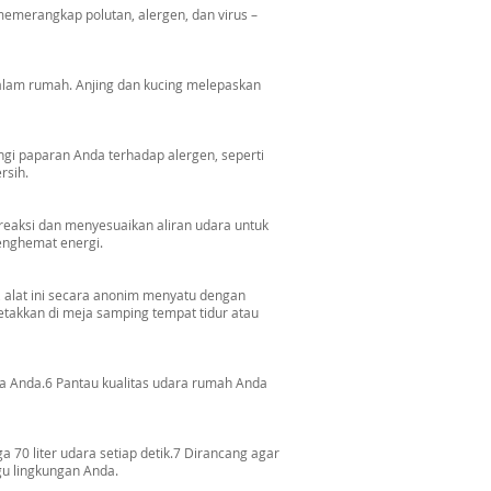
emerangkap polutan, alergen, dan virus –
alam rumah. Anjing dan kucing melepaskan
ngi paparan Anda terhadap alergen, seperti
rsih.
ereaksi dan menyesuaikan aliran udara untuk
enghemat energi.
 alat ini secara anonim menyatu dengan
takkan di meja samping tempat tidur atau
a Anda.6 Pantau kualitas udara rumah Anda
70 liter udara setiap detik.7 Dirancang agar
gu lingkungan Anda.