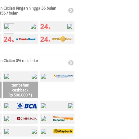
an
Cicilan Ringan
hingga
36 bulan
456 / bulan
an
Cicilan 0%
mulai dari
tambahan
cashback
Rp 500.000 *)