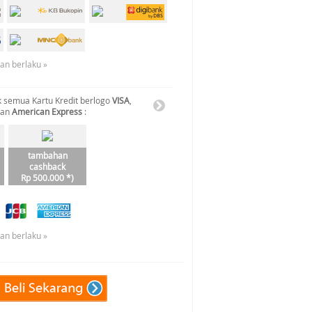
uan berlaku »
 semua Kartu Kredit berlogo
VISA
,
dan
American Express
:
tambahan
cashback
Rp 500.000 *)
uan berlaku »