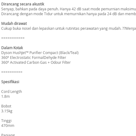
Dirancang secara akustik
Senyap, bahkan pada daya penuh. Hanya 42 dB saat mode pemurnian maksimu
Dirancang dengan mode Tidur untuk memurnikan hanya pada 24 dB dan memban
Mudah dirawat
Cukup buka nosel dan lepaskan untuk rutinitas perawatan yang mudah. ??Menja
===========
Dalam Kotak
Dyson HushJet™ Purifier Compact (Black/Teal)
360º Electrostatic FormalDehyde Filter
360º Activated Carbon Gas + Odour Filter
==========
Spesifikasi
Cord Length
1.8m
Bobot
3.15kg
Tinggi
470mm
Panjang