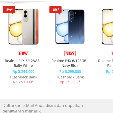
sempurna untuk gaya ujung rambut yang lebih lurus.2
Lebih dari 84% mengatakan rambut menjadi halus dan
-8%*
-8%*
berkilau.
Rambut ikal lebih baik. Pengeringan lebih cepat. Gaya
rambut lebih lurus.¹
Tekanan udara 2x dengan motor Dyson Hyperdymium™ 2
Untuk multi-styler Airwrap™ kami yang paling dahsyat.
Keserbagunaan 6-in-1
Mengeringkan, membuat ikal, membuat bergelombang,
Realme P4X 6/128GB -
Realme P4X 6/128GB -
Realme P
meluruskan, menghaluskan, dan mengembangkan ramb
Rally White
Navy Blue
Ral
dengan aksesori cerdas baru kami.
Rp 3.299.000
Rp 3.299.000
Rp 
+Cashback Bank
+Cashback Bank
Rp 250.000*
Rp 250.000*
Daftarkan e-Mail Anda disini dan dapatkan
penawaran menarik.