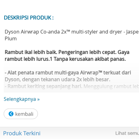
DESKRIPSI PRODUK :
Dyson Airwrap Co-anda 2x™ multi-styler and dryer - Jaspe
Plum
Rambut ikal lebih baik. Pengeringan lebih cepat. Gaya
rambut lebih lurus.1 Tanpa kerusakan akibat panas.
- Alat penata rambut multi-gaya Airwrap™ terkuat dari
Dyson, dengan tekanan udara 2x lebih besar.
- Rambut keriting sepanjang hari.
Menggulung rambut leb
mudah. Membungkus rambut lebih baik. Lebih dari 80%
Selengkapnya »
mengatakan rambut menjadi bervolume dan
mengembang.
- Multi-styler kami yang mengeringkan rambut paling cepa
Mengeringkan atau mengerikan rambut lebih cepat,
dengan performa penuh seperti pengering rambut.
Produk Terkini
- Attachment Airsmooth2x™ terbaru.
Alat finishing yang