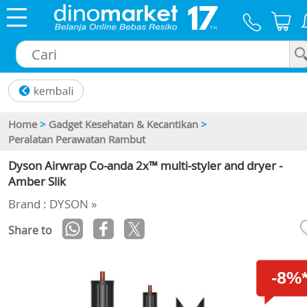
×
Home
>
Gadget Kesehatan & Kecantikan
>
Peralatan Perawatan Rambut
Dyson Airwrap Co-anda 2x™ multi-styler and dryer -
Amber Slik
Brand : DYSON »
Share to
-8%