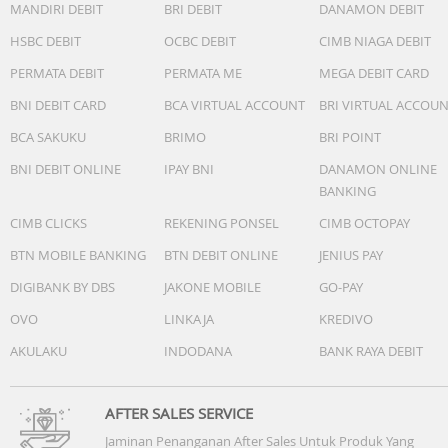
MANDIRI DEBIT
BRI DEBIT
DANAMON DEBIT
HSBC DEBIT
OCBC DEBIT
CIMB NIAGA DEBIT
PERMATA DEBIT
PERMATA ME
MEGA DEBIT CARD
BNI DEBIT CARD
BCA VIRTUAL ACCOUNT
BRI VIRTUAL ACCOU
BCA SAKUKU
BRIMO
BRI POINT
BNI DEBIT ONLINE
IPAY BNI
DANAMON ONLINE
BANKING
CIMB CLICKS
REKENING PONSEL
CIMB OCTOPAY
BTN MOBILE BANKING
BTN DEBIT ONLINE
JENIUS PAY
DIGIBANK BY DBS
JAKONE MOBILE
GO-PAY
OVO
LINKAJA
KREDIVO
AKULAKU
INDODANA
BANK RAYA DEBIT
AFTER SALES SERVICE
Jaminan Penanganan After Sales Untuk Produk Yang