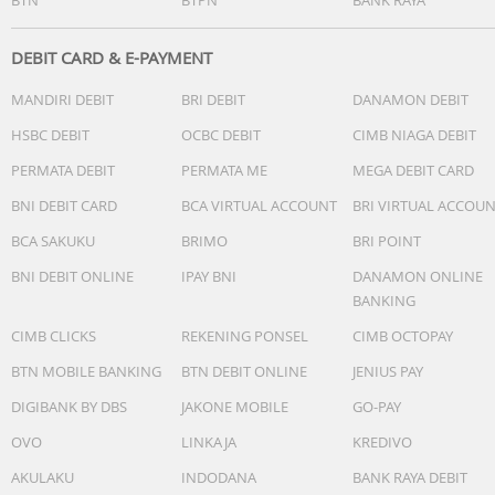
1x USB-C Cable
1x Buku Panduan dan Petunjuk
DEBIT CARD & E-PAYMENT
MANDIRI DEBIT
BRI DEBIT
DANAMON DEBIT
1x Kartu Garansi
HSBC DEBIT
OCBC DEBIT
CIMB NIAGA DEBIT
PERMATA DEBIT
PERMATA ME
MEGA DEBIT CARD
BNI DEBIT CARD
BCA VIRTUAL ACCOUNT
BRI VIRTUAL ACCOU
BCA SAKUKU
BRIMO
BRI POINT
BNI DEBIT ONLINE
IPAY BNI
DANAMON ONLINE
BANKING
CIMB CLICKS
REKENING PONSEL
CIMB OCTOPAY
BTN MOBILE BANKING
BTN DEBIT ONLINE
JENIUS PAY
DIGIBANK BY DBS
JAKONE MOBILE
GO-PAY
OVO
LINKAJA
KREDIVO
AKULAKU
INDODANA
BANK RAYA DEBIT