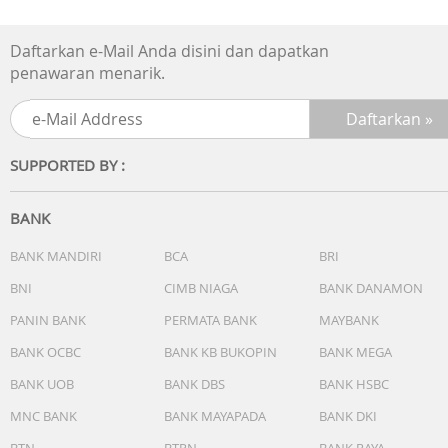
secara presisi dengan telinga Anda. Tidak ada lagi
kompromi dengan audio standar yang generik.
Daftarkan e-Mail Anda disini dan dapatkan
penawaran menarik.
-Kontrol Suara Tanpa Jeda (Lag-Free Voice Control): Deng
20 perintah suara bawaan, Anda dapat melewati lagu,
menerima panggilan, dan menyesuaikan volume secara
instan. Pemrosesan sistem secara luring (offline)
SUPPORTED BY :
memastikan respons tanpa penundaan sama sekali.
BANK
Kelengkapan:
BANK MANDIRI
BCA
BRI
1x Soundcore Liberty 5 Pro/Pro Max
BNI
CIMB NIAGA
BANK DANAMON
1x Charging Case
PANIN BANK
PERMATA BANK
MAYBANK
BANK OCBC
BANK KB BUKOPIN
BANK MEGA
1x Ear Tips: XXS/XS/S/M/L
BANK UOB
BANK DBS
BANK HSBC
1x Ear Fins: 0/1/2
MNC BANK
BANK MAYAPADA
BANK DKI
BTN
BTPN
BANK RAYA