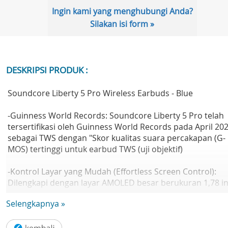
Ingin kami yang menghubungi Anda?
Silakan isi form »
DESKRIPSI PRODUK :
Soundcore Liberty 5 Pro Wireless Earbuds - Blue
-Guinness World Records: Soundcore Liberty 5 Pro telah
tersertifikasi oleh Guinness World Records pada April 20
sebagai TWS dengan "Skor kualitas suara percakapan (G-
MOS) tertinggi untuk earbud TWS (uji objektif)
-Kontrol Layar yang Mudah (Effortless Screen Control):
Dilengkapi dengan layar AMOLED besar berukuran 1,78 in
yang memungkinkan Anda mengakses AI Voice Recorder,
Selengkapnya »
menyesuaikan ANC, dan mengelola pengaturan earbud—
semuanya langsung dari layar case. Anda juga bisa
menambahkan wallpaper khusus untuk personalisasi