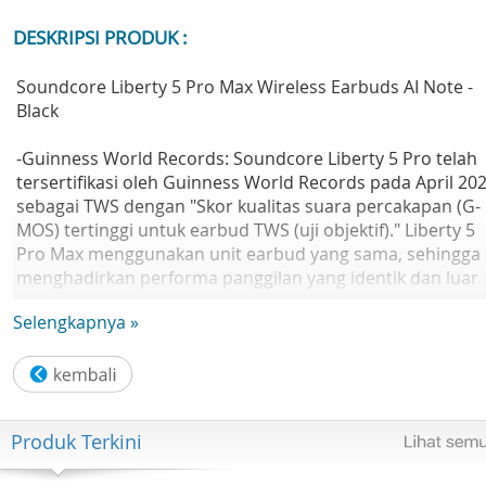
DESKRIPSI PRODUK :
Soundcore Liberty 5 Pro Max Wireless Earbuds AI Note -
Black
-Guinness World Records: Soundcore Liberty 5 Pro telah
tersertifikasi oleh Guinness World Records pada April 20
sebagai TWS dengan "Skor kualitas suara percakapan (G-
MOS) tertinggi untuk earbud TWS (uji objektif)." Liberty 5
Pro Max menggunakan unit earbud yang sama, sehingga
menghadirkan performa panggilan yang identik dan luar
biasa.
Selengkapnya »
-Pencatat Berbasis AI (AI NOTE-TAKER) & Langganan: Sma
charging case ini dapat merekam rapat, kuliah, dan
wawancara di sekitar Anda melalui mikrofon internal, lalu
mentranskripsikannya dan membuat ringkasan AI yang
Produk Terkini
berisi poin-poin penting serta rencana tindakan (action
items). Fitur ini hanya merekam audio langsung di dalam