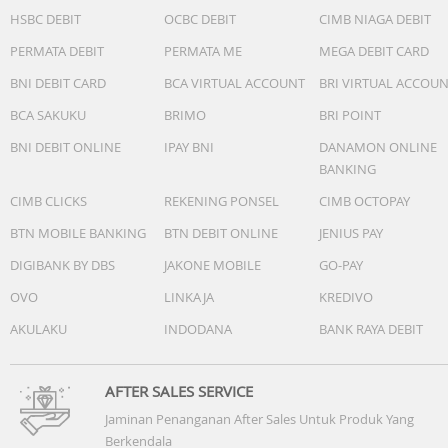
384 ribu sinyal kebisingan per detik, secara instan
HSBC DEBIT
OCBC DEBIT
CIMB NIAGA DEBIT
memblokir kegaduhan di kereta bawah tanah, kantor, at
PERMATA DEBIT
PERMATA ME
MEGA DEBIT CARD
jalanan.
BNI DEBIT CARD
BCA VIRTUAL ACCOUNT
BRI VIRTUAL ACCOU
-Karakter Suara Khas Anda (Your Signature Sound): Fitur
BCA SAKUKU
BRIMO
BRI POINT
HearID 5.0 dengan EQ yang dipersonalisasi serta AI Audio
Enhancer menghadirkan kualitas suara yang disesuaikan
BNI DEBIT ONLINE
IPAY BNI
DANAMON ONLINE
secara presisi dengan telinga Anda. Tidak ada lagi
BANKING
kompromi dengan audio standar yang generik.
CIMB CLICKS
REKENING PONSEL
CIMB OCTOPAY
-Kontrol Suara Tanpa Jeda (Lag-Free Voice Control): Deng
BTN MOBILE BANKING
BTN DEBIT ONLINE
JENIUS PAY
20 perintah suara bawaan, Anda dapat melewati lagu,
DIGIBANK BY DBS
JAKONE MOBILE
GO-PAY
menerima panggilan, dan menyesuaikan volume secara
instan. Pemrosesan sistem secara luring (offline)
OVO
LINKAJA
KREDIVO
memastikan respons tanpa penundaan sama sekali.
AKULAKU
INDODANA
BANK RAYA DEBIT
Kelengkapan:
AFTER SALES SERVICE
1x Soundcore Liberty 5 Pro/Pro Max
Jaminan Penanganan After Sales Untuk Produk Yang
Berkendala