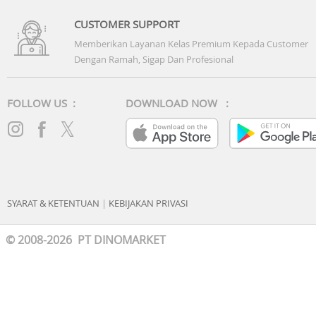
1x Charging Case
CUSTOMER SUPPORT
1x Ear Tips: XXS/XS/S/M/L
Memberikan Layanan Kelas Premium Kepada Customer
Dengan Ramah, Sigap Dan Profesional
1x Ear Fins: 0/1/2
1x USB-C Cable
FOLLOW US :
DOWNLOAD NOW :
1x Buku Panduan dan Petunjuk
1x Kartu Garansi
SYARAT & KETENTUAN
|
KEBIJAKAN PRIVASI
© 2008-2026 PT DINOMARKET