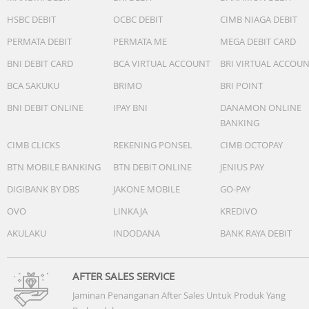
HSBC DEBIT
OCBC DEBIT
CIMB NIAGA DEBIT
PERMATA DEBIT
PERMATA ME
MEGA DEBIT CARD
BNI DEBIT CARD
BCA VIRTUAL ACCOUNT
BRI VIRTUAL ACCOU
BCA SAKUKU
BRIMO
BRI POINT
BNI DEBIT ONLINE
IPAY BNI
DANAMON ONLINE
BANKING
CIMB CLICKS
REKENING PONSEL
CIMB OCTOPAY
BTN MOBILE BANKING
BTN DEBIT ONLINE
JENIUS PAY
DIGIBANK BY DBS
JAKONE MOBILE
GO-PAY
OVO
LINKAJA
KREDIVO
AKULAKU
INDODANA
BANK RAYA DEBIT
AFTER SALES SERVICE
Jaminan Penanganan After Sales Untuk Produk Yang