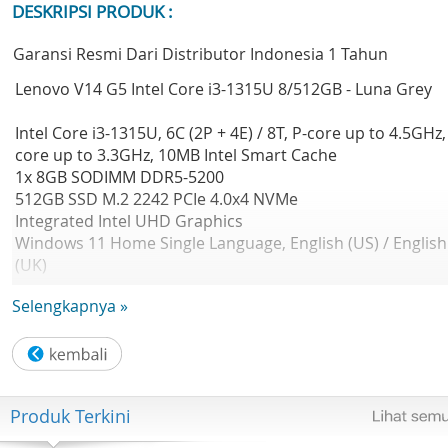
DESKRIPSI PRODUK :
Garansi Resmi Dari Distributor Indonesia 1 Tahun
Lenovo V14 G5 Intel Core i3-1315U 8/512GB - Luna Grey
Intel Core i3-1315U, 6C (2P + 4E) / 8T, P-core up to 4.5GHz,
core up to 3.3GHz, 10MB Intel Smart Cache
1x 8GB SODIMM DDR5-5200
512GB SSD M.2 2242 PCIe 4.0x4 NVMe
Integrated Intel UHD Graphics
Windows 11 Home Single Language, English (US) / English
(UK)
Case color - Luna Grey
Selengkapnya »
2Y Courier/Carry-in upgrade from 1Y Courier/Carry-in
Produk Terkini