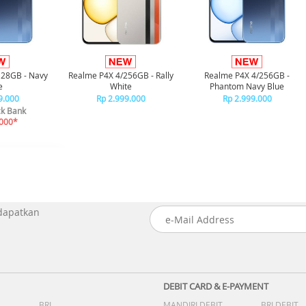
128GB - Navy
Realme P4X 4/256GB - Rally
Realme P4X 4/256GB -
e
White
Phantom Navy Blue
9.000
Rp 2.999.000
Rp 2.999.000
k Bank
.000*
 dapatkan
DEBIT CARD & E-PAYMENT
BRI
MANDIRI DEBIT
BRI DEBIT