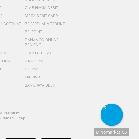
T
CIMB NIAGA DEBIT
ME
MEGA DEBIT CARD
AL ACCOUNT
BRI VIRTUAL ACCOUNT
BRI POINT
DANAMON ONLINE
BANKING
PONSEL
CIMB OCTOPAY
 ONLINE
JENIUS PAY
BILE
GO-PAY
KREDIVO
BANK RAYA DEBIT
as Premium
 Ramah, Sigap
Dinomarket CS