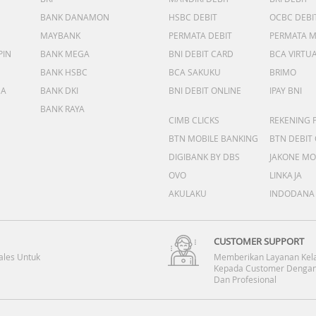
BANK DANAMON
HSBC DEBIT
OCBC DEBI
MAYBANK
PERMATA DEBIT
PERMATA 
PIN
BANK MEGA
BNI DEBIT CARD
BCA VIRTU
BANK HSBC
BCA SAKUKU
BRIMO
DA
BANK DKI
BNI DEBIT ONLINE
IPAY BNI
BANK RAYA
CIMB CLICKS
REKENING 
BTN MOBILE BANKING
BTN DEBIT
DIGIBANK BY DBS
JAKONE MO
OVO
LINKAJA
AKULAKU
INDODANA
CUSTOMER SUPPORT
ales Untuk
Memberikan Layanan Kel
Kepada Customer Dengan
Dan Profesional