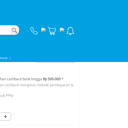
phone
|
han cashback bank hingga
Rp 500.000
*
an cashback mengikuti metode pembayaran &
suk PPN)
+