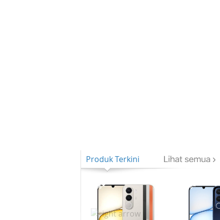
Produk Terkini
-8%*
-8%*