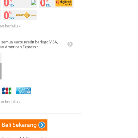
an berlaku »
 semua Kartu Kredit berlogo
VISA
,
dan
American Express
:
an berlaku »