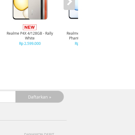
Infini
4/128GB -
Realme P4X 4/128GB - Rally
Realme P4X 4/128GB -
Rp
White
Phantom Navy Blue
Rp
Rp 2.599.000
Rp 2.599.000
DANAMON DEBIT