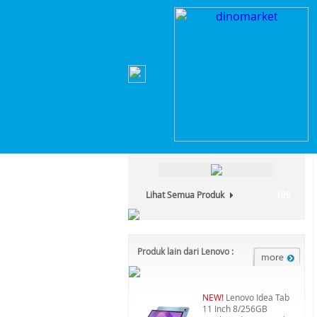
Home
>
Komputer, Laptop & Office
>
Laptop
>
L
Kategori Produk :
Komputer, Laptop & Office
Lihat Semua Produk
189
Produk lain dari Lenovo :
NEW!
Lenovo Idea Tab
11 Inch 8/256GB