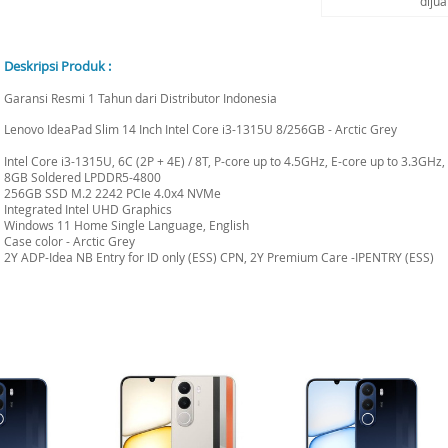
diju
Deskripsi Produk :
Garansi Resmi 1 Tahun dari Distributor Indonesia
Lenovo IdeaPad Slim 14 Inch Intel Core i3-1315U 8/256GB - Arctic Grey
Intel Core i3-1315U, 6C (2P + 4E) / 8T, P-core up to 4.5GHz, E-core up to 3.3GH
8GB Soldered LPDDR5-4800
256GB SSD M.2 2242 PCIe 4.0x4 NVMe
Integrated Intel UHD Graphics
Windows 11 Home Single Language, English
Case color - Arctic Grey
2Y ADP-Idea NB Entry for ID only (ESS) CPN, 2Y Premium Care -IPENTRY (ESS)