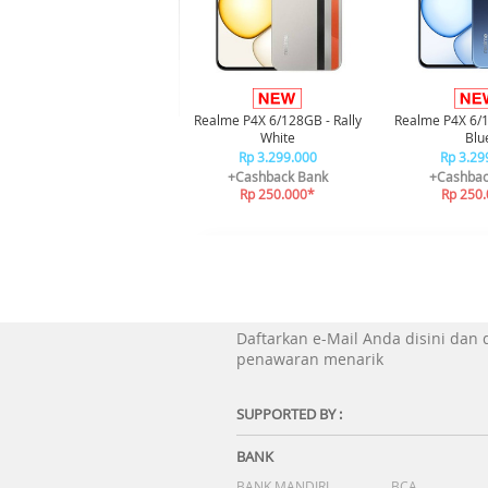
Realme P4X 6/128GB - Rally
Realme P4X 6/
White
Blu
Rp 3.299.000
Rp 3.29
+Cashback Bank
+Cashbac
Rp 250.000*
Rp 250
Daftarkan e-Mail Anda disini dan
penawaran menarik
SUPPORTED BY :
BANK
BANK MANDIRI
BCA