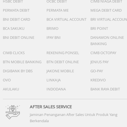
HSBC DEBIT
OCBC DEBIT
CIMB NIAGA DEBIT
PERMATA DEBIT
PERMATA ME
MEGA DEBIT CARD
BNI DEBIT CARD
BCA VIRTUAL ACCOUNT
BRI VIRTUAL ACCOU
BCA SAKUKU
BRIMO
BRI POINT
BNI DEBIT ONLINE
IPAY BNI
DANAMON ONLINE
BANKING
CIMB CLICKS
REKENING PONSEL
CIMB OCTOPAY
BTN MOBILE BANKING
BTN DEBIT ONLINE
JENIUS PAY
DIGIBANK BY DBS
JAKONE MOBILE
GO-PAY
OVO
LINKAJA
KREDIVO
AKULAKU
INDODANA
BANK RAYA DEBIT
AFTER SALES SERVICE
Jaminan Penanganan After Sales Untuk Produk Yang
Berkendala