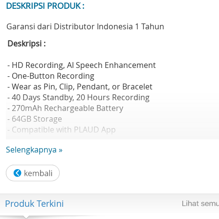
DESKRIPSI PRODUK :
Garansi dari Distributor Indonesia 1 Tahun
Deskripsi :
- HD Recording, AI Speech Enhancement
- One-Button Recording
- Wear as Pin, Clip, Pendant, or Bracelet
- 40 Days Standby, 20 Hours Recording
- 270mAh Rechargeable Battery
- 64GB Storage
- Compatible with PLAUD App
- Compatible with Apple Find My
Selengkapnya »
- Includes USB-C Charging Cable
Spesifikasi :
Produk Terkini
- Speaker : No
- Internal Memory : 64 GB