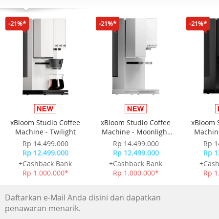
Audio port : 1x 3.5mm Audio Out
-21%*
-21%*
-21%*
VESA mounting (mm) : 100 x 100
Ergonomic Stand : Yes (HAS, Tilt, Swivel)
Panel bit : 8 bits
HDR : VESA DisplayHDR 400
NTSC (%) : -
SRGB (%) : -
Adobe RGB (%) : -
DCI-P3 (%) : 98
xBloom Studio Coffee
xBloom Studio Coffee
xBloom 
Machine - Twilight
Machine - Moonlight
Machine
Power Cons (watt) : 103
White
Rp 14.499.000
Rp 14.499.000
Rp 1
Product Weight (nw/kg) : 17.3
Rp 12.499.000
Rp 12.499.000
Rp 1
Box Dimension (cm) : 133 × 49 x 30
+Cashback Bank
+Cashback Bank
+Cash
Volume Weight (kg) : 33
Rp 1.000.000*
Rp 1.000.000*
Rp 1
Include :
Daftarkan e-Mail Anda disini dan dapatkan
Power Cable
penawaran menarik.
HDMI Cable