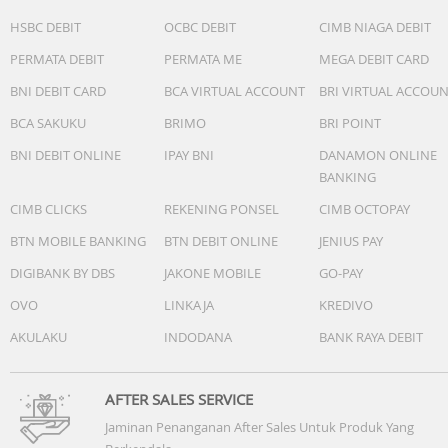
HSBC DEBIT
OCBC DEBIT
CIMB NIAGA DEBIT
PERMATA DEBIT
PERMATA ME
MEGA DEBIT CARD
BNI DEBIT CARD
BCA VIRTUAL ACCOUNT
BRI VIRTUAL ACCOU
BCA SAKUKU
BRIMO
BRI POINT
BNI DEBIT ONLINE
IPAY BNI
DANAMON ONLINE
BANKING
CIMB CLICKS
REKENING PONSEL
CIMB OCTOPAY
BTN MOBILE BANKING
BTN DEBIT ONLINE
JENIUS PAY
DIGIBANK BY DBS
JAKONE MOBILE
GO-PAY
OVO
LINKAJA
KREDIVO
AKULAKU
INDODANA
BANK RAYA DEBIT
AFTER SALES SERVICE
Jaminan Penanganan After Sales Untuk Produk Yang