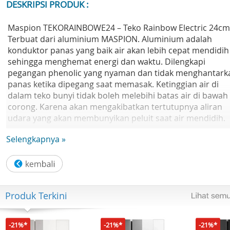
DESKRIPSI PRODUK :
Maspion TEKORAINBOWE24 – Teko Rainbow Electric 24cm
Terbuat dari aluminium MASPION. Aluminium adalah
konduktor panas yang baik air akan lebih cepat mendidih
sehingga menghemat energi dan waktu. Dilengkapi
pegangan phenolic yang nyaman dan tidak menghantark
panas ketika dipegang saat memasak. Ketinggian air di
dalam teko bunyi tidak boleh melebihi batas air di bawah
corong. Karena akan mengakibatkan tertutupnya aliran
udara yang akan membunyikan peluit saat air mendidih.
Selengkapnya »
Maspion TEKORAINBOWE24 – Teko Rainbow Electric 24cm
Teko Rainbow Nasional adalah Teko Bunyi merek Maspio
dari Maspion Aluminium. Dapat mengeluarkan suara
nyaring ketika digunakan untuk merebus air. Sehingga
dapat memberikan tanda bahwa air sudah panas.
Produk Terkini
Spesifikasi
Nama Produk : Maspion Teko Rainbow Electric
-21%*
-21%*
-21%*