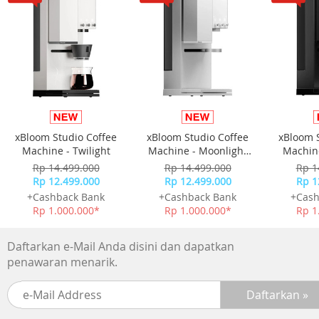
Tipe : TEKORAINBOWE24
Bahan Material : Aluminium
Panjang Kabel : 1 Meter
Kapasitas : 24 cm
Daya : 500 Watt
Tegangan AC : 220-240 Volt / 50 Hz
Dimensi (P x L x T) : 22.5 cm x 16.5 cm x 26 cm
Berat : 2 Kg
Warna : Biru, Hijau, Kuning, Merah dan Ungu
xBloom Studio Coffee
xBloom Studio Coffee
xBloom 
Made In : Indonesia
Machine - Twilight
Machine - Moonlight
Machine
Others
White
Rp 14.499.000
Rp 14.499.000
Rp 1
Rp 12.499.000
Rp 12.499.000
Rp 1
+Cashback Bank
+Cashback Bank
+Cash
Rp 1.000.000*
Rp 1.000.000*
Rp 1
Daftarkan e-Mail Anda disini dan dapatkan
penawaran menarik.