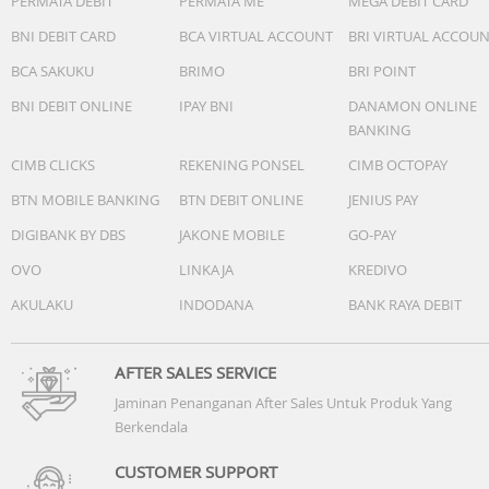
PERMATA DEBIT
PERMATA ME
MEGA DEBIT CARD
BNI DEBIT CARD
BCA VIRTUAL ACCOUNT
BRI VIRTUAL ACCOU
BCA SAKUKU
BRIMO
BRI POINT
BNI DEBIT ONLINE
IPAY BNI
DANAMON ONLINE
BANKING
CIMB CLICKS
REKENING PONSEL
CIMB OCTOPAY
BTN MOBILE BANKING
BTN DEBIT ONLINE
JENIUS PAY
DIGIBANK BY DBS
JAKONE MOBILE
GO-PAY
OVO
LINKAJA
KREDIVO
AKULAKU
INDODANA
BANK RAYA DEBIT
AFTER SALES SERVICE
Jaminan Penanganan After Sales Untuk Produk Yang
Berkendala
CUSTOMER SUPPORT