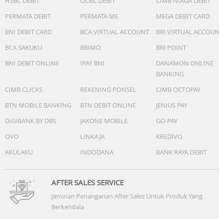
HSBC DEBIT
OCBC DEBIT
CIMB NIAGA DEBIT
PERMATA DEBIT
PERMATA ME
MEGA DEBIT CARD
BNI DEBIT CARD
BCA VIRTUAL ACCOUNT
BRI VIRTUAL ACCOU
BCA SAKUKU
BRIMO
BRI POINT
BNI DEBIT ONLINE
IPAY BNI
DANAMON ONLINE
BANKING
CIMB CLICKS
REKENING PONSEL
CIMB OCTOPAY
BTN MOBILE BANKING
BTN DEBIT ONLINE
JENIUS PAY
DIGIBANK BY DBS
JAKONE MOBILE
GO-PAY
OVO
LINKAJA
KREDIVO
AKULAKU
INDODANA
BANK RAYA DEBIT
AFTER SALES SERVICE
Jaminan Penanganan After Sales Untuk Produk Yang
Berkendala