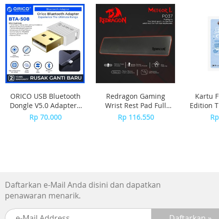
– 3 in 1 function
Spesifikasi
- Nama Produk : Maspion Magic Com
- Tipe : MRJ109SSN
- Bahan Material : Stainless Steel
- Panjang Kabel : 1 Meter
- Kapasitas : 1.2 Liter
- Daya : 350 Watt
ORICO USB Bluetooth
Redragon Gaming
Kartu F
- Tegangan : 220 Volt / 50 Hz
Dongle V5.0 Adapter -
Wrist Rest Pad Full
Edition 
- Warna : Silver
BTA-508 - WHITE
Size Keyboard
Girl
Rp 70.000
Rp 116.550
Rp
- Aksesoris : Wadah untuk kukusan, Cup beras, Sendok na
METEOR L - P037
- Pengaturan Waktu : Tidak
- Tersedia Pegangan Panci : Tidak
Others
Daftarkan e-Mail Anda disini dan dapatkan
penawaran menarik.