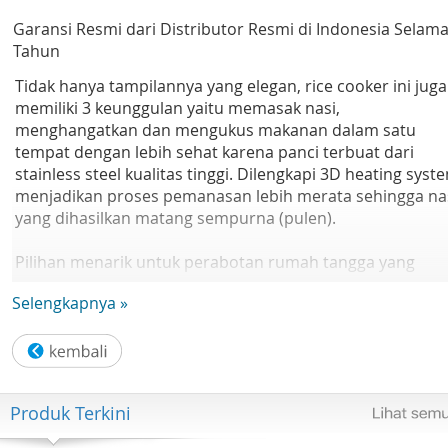
Garansi Resmi dari Distributor Resmi di Indonesia Selama
Tahun
Tidak hanya tampilannya yang elegan, rice cooker ini juga
memiliki 3 keunggulan yaitu memasak nasi,
menghangatkan dan mengukus makanan dalam satu
tempat dengan lebih sehat karena panci terbuat dari
stainless steel kualitas tinggi. Dilengkapi 3D heating syst
menjadikan proses pemanasan lebih merata sehingga na
yang dihasilkan matang sempurna (pulen).
Pilihan menarik untuk perabotan rumah tangga yang
terbuat dari stainless steel berkualitas. Adalah Maspion
Selengkapnya »
Magic Com 1.2 Liter 350 Watt Merah – MRJ109MS yang
dicover oleh warna merah cerah. Memiliki fitur 3in1 yang
pas untuk kebutuhan keluarga tercinta.
Fitur:
Produk Terkini
– Stainless steel pan
– Stainless steel body