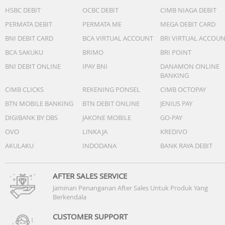
HSBC DEBIT
OCBC DEBIT
CIMB NIAGA DEBIT
PERMATA DEBIT
PERMATA ME
MEGA DEBIT CARD
BNI DEBIT CARD
BCA VIRTUAL ACCOUNT
BRI VIRTUAL ACCOU
BCA SAKUKU
BRIMO
BRI POINT
BNI DEBIT ONLINE
IPAY BNI
DANAMON ONLINE
BANKING
CIMB CLICKS
REKENING PONSEL
CIMB OCTOPAY
BTN MOBILE BANKING
BTN DEBIT ONLINE
JENIUS PAY
DIGIBANK BY DBS
JAKONE MOBILE
GO-PAY
OVO
LINKAJA
KREDIVO
AKULAKU
INDODANA
BANK RAYA DEBIT
AFTER SALES SERVICE
Jaminan Penanganan After Sales Untuk Produk Yang
Berkendala
CUSTOMER SUPPORT