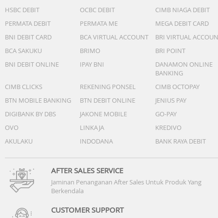
HSBC DEBIT
OCBC DEBIT
CIMB NIAGA DEBIT
PERMATA DEBIT
PERMATA ME
MEGA DEBIT CARD
BNI DEBIT CARD
BCA VIRTUAL ACCOUNT
BRI VIRTUAL ACCOU
BCA SAKUKU
BRIMO
BRI POINT
BNI DEBIT ONLINE
IPAY BNI
DANAMON ONLINE
BANKING
CIMB CLICKS
REKENING PONSEL
CIMB OCTOPAY
BTN MOBILE BANKING
BTN DEBIT ONLINE
JENIUS PAY
DIGIBANK BY DBS
JAKONE MOBILE
GO-PAY
OVO
LINKAJA
KREDIVO
AKULAKU
INDODANA
BANK RAYA DEBIT
AFTER SALES SERVICE
Jaminan Penanganan After Sales Untuk Produk Yang
Berkendala
CUSTOMER SUPPORT