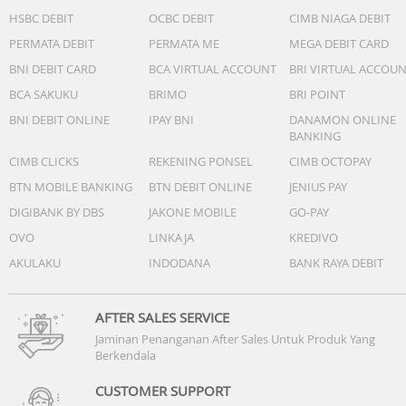
HSBC DEBIT
OCBC DEBIT
CIMB NIAGA DEBIT
PERMATA DEBIT
PERMATA ME
MEGA DEBIT CARD
BNI DEBIT CARD
BCA VIRTUAL ACCOUNT
BRI VIRTUAL ACCOU
BCA SAKUKU
BRIMO
BRI POINT
BNI DEBIT ONLINE
IPAY BNI
DANAMON ONLINE
BANKING
CIMB CLICKS
REKENING PONSEL
CIMB OCTOPAY
BTN MOBILE BANKING
BTN DEBIT ONLINE
JENIUS PAY
DIGIBANK BY DBS
JAKONE MOBILE
GO-PAY
OVO
LINKAJA
KREDIVO
AKULAKU
INDODANA
BANK RAYA DEBIT
AFTER SALES SERVICE
Jaminan Penanganan After Sales Untuk Produk Yang
Berkendala
CUSTOMER SUPPORT