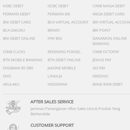
HSBC DEBIT
OCBC DEBIT
CIMB NIAGA DEBIT
PERMATA DEBIT
PERMATA ME
MEGA DEBIT CARD
BNI DEBIT CARD
BCA VIRTUAL ACCOUNT
BRI VIRTUAL ACCOU
BCA SAKUKU
BRIMO
BRI POINT
BNI DEBIT ONLINE
IPAY BNI
DANAMON ONLINE
BANKING
CIMB CLICKS
REKENING PONSEL
CIMB OCTOPAY
BTN MOBILE BANKING
BTN DEBIT ONLINE
JENIUS PAY
DIGIBANK BY DBS
JAKONE MOBILE
GO-PAY
OVO
LINKAJA
KREDIVO
AKULAKU
INDODANA
BANK RAYA DEBIT
AFTER SALES SERVICE
Jaminan Penanganan After Sales Untuk Produk Yang
Berkendala
CUSTOMER SUPPORT