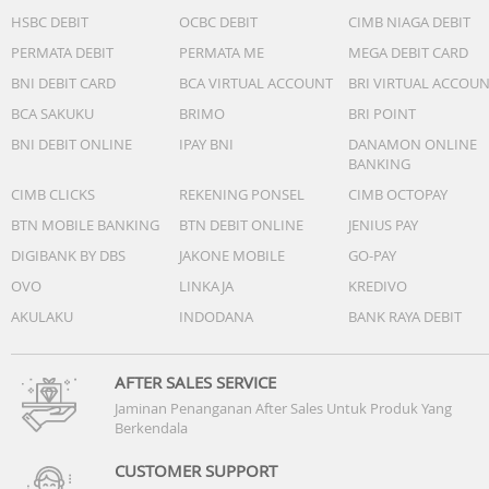
HSBC DEBIT
OCBC DEBIT
CIMB NIAGA DEBIT
PERMATA DEBIT
PERMATA ME
MEGA DEBIT CARD
BNI DEBIT CARD
BCA VIRTUAL ACCOUNT
BRI VIRTUAL ACCOU
BCA SAKUKU
BRIMO
BRI POINT
BNI DEBIT ONLINE
IPAY BNI
DANAMON ONLINE
BANKING
CIMB CLICKS
REKENING PONSEL
CIMB OCTOPAY
BTN MOBILE BANKING
BTN DEBIT ONLINE
JENIUS PAY
DIGIBANK BY DBS
JAKONE MOBILE
GO-PAY
OVO
LINKAJA
KREDIVO
AKULAKU
INDODANA
BANK RAYA DEBIT
AFTER SALES SERVICE
Jaminan Penanganan After Sales Untuk Produk Yang
Berkendala
CUSTOMER SUPPORT