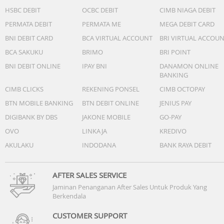
HSBC DEBIT
OCBC DEBIT
CIMB NIAGA DEBIT
PERMATA DEBIT
PERMATA ME
MEGA DEBIT CARD
BNI DEBIT CARD
BCA VIRTUAL ACCOUNT
BRI VIRTUAL ACCOU
BCA SAKUKU
BRIMO
BRI POINT
BNI DEBIT ONLINE
IPAY BNI
DANAMON ONLINE
BANKING
CIMB CLICKS
REKENING PONSEL
CIMB OCTOPAY
BTN MOBILE BANKING
BTN DEBIT ONLINE
JENIUS PAY
DIGIBANK BY DBS
JAKONE MOBILE
GO-PAY
OVO
LINKAJA
KREDIVO
AKULAKU
INDODANA
BANK RAYA DEBIT
AFTER SALES SERVICE
Jaminan Penanganan After Sales Untuk Produk Yang
Berkendala
CUSTOMER SUPPORT